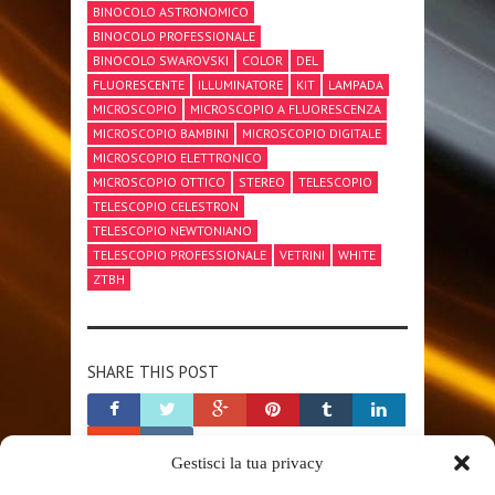
BINOCOLO ASTRONOMICO
BINOCOLO PROFESSIONALE
BINOCOLO SWAROVSKI
COLOR
DEL
FLUORESCENTE
ILLUMINATORE
KIT
LAMPADA
MICROSCOPIO
MICROSCOPIO A FLUORESCENZA
MICROSCOPIO BAMBINI
MICROSCOPIO DIGITALE
MICROSCOPIO ELETTRONICO
MICROSCOPIO OTTICO
STEREO
TELESCOPIO
TELESCOPIO CELESTRON
TELESCOPIO NEWTONIANO
TELESCOPIO PROFESSIONALE
VETRINI
WHITE
ZTBH
SHARE THIS POST
Gestisci la tua privacy