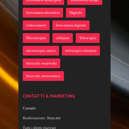
fotocamera mirrorless
Digitale
videocamere
fotocamera digitale
Microscopio
cellulare
Telescopio
microscopio ottico
telescopio celestron
binocolo swarovski
binocolo astronomico
CONTATTI & MARKETING
Contatti
Realizzazione:
Jizzy.net
Tutti i diritti riservati