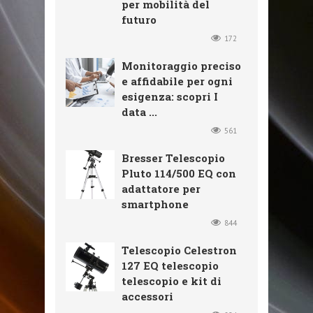
per mobilità del
futuro
172
Monitoraggio preciso
e affidabile per ogni
esigenza: scopri I
data ...
561
Bresser Telescopio
Pluto 114/500 EQ con
adattatore per
smartphone
844
Telescopio Celestron
127 EQ telescopio
telescopio e kit di
accessori