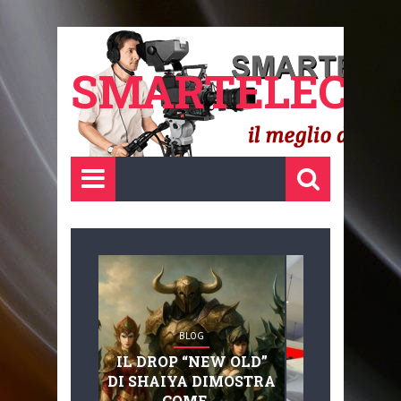
SMARTELECTR
BLOG
BLOG
IL DROP “NEW OLD”
ADVANC
DI SHAIYA DIMOSTRA
MOBILITY, 
COME ...
BASAGLIA: 