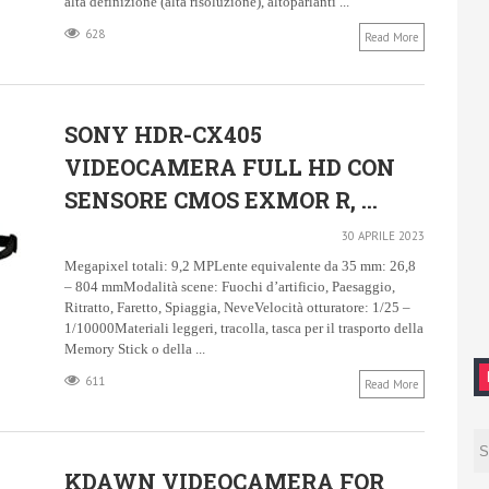
alta definizione (alta risoluzione), altoparlanti ...
628
Read More
SONY HDR-CX405
VIDEOCAMERA FULL HD CON
SENSORE CMOS EXMOR R, ...
30 APRILE 2023
Megapixel totali: 9,2 MPLente equivalente da 35 mm: 26,8
– 804 mmModalità scene: Fuochi d’artificio, Paesaggio,
Ritratto, Faretto, Spiaggia, NeveVelocità otturatore: 1/25 –
1/10000Materiali leggeri, tracolla, tasca per il trasporto della
Memory Stick o della ...
611
Read More
KDAWN VIDEOCAMERA FOR