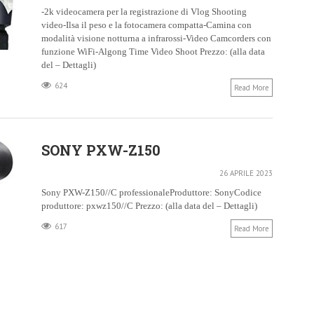
-2k videocamera per la registrazione di Vlog Shooting
video-Ilsa il peso e la fotocamera compatta-Camina con
modalità visione notturna a infrarossi-Video Camcorders con
funzione WiFi-Algong Time Video Shoot Prezzo: (alla data
del – Dettagli)
624
Read More
SONY PXW-Z150
26 APRILE 2023
Sony PXW-Z150//C professionaleProduttore: SonyCodice
produttore: pxwz150//C Prezzo: (alla data del – Dettagli)
617
Read More