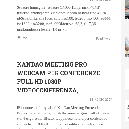
Sensore immagine: sensore CMOS 13mp, max. 48MP
(interpolazione)Archiviazione: scheda sd hcsd fino a 128
gbSensibilità alla luce: auto, iso100, iso200, iso400, iso800,
iso1600, iso3200, iso6400Obiettivo: f 3,2, f = 7,36
mmLunghezza focale: 1,0 m ~ ...
655
Read More
KANDAO MEETING PRO
WEBCAM PER CONFERENZE
FULL HD 1080P
VIDEOCONFERENZA, ...
1 MAGGIO 2023
[Riunione di alta qualità] KanDao Meeting Pro rende
l’esperienza coinvolgente della riunione grazie all’efficacia
e al design semplificato. L’apparecchiatura per conferenze
con webcam 360 all-in-one è assemblata con telecamere ad