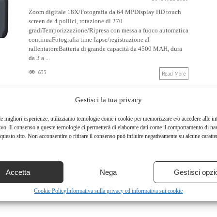
Zoom digitale 18X/Fotografia da 64 MPDisplay HD touch
screen da 4 pollici, rotazione di 270
gradiTemporizzazione/Ripresa con messa a fuoco automatica
continuaFotografia time-lapse/registrazione al
rallentatoreBatteria di grande capacità da 4500 MAH, dura
da 3 a ...
633
Read More
Gestisci la tua privacy
HDR-CX625 CAMCORDER BLACK
le migliori esperienze, utilizziamo tecnologie come i cookie per memorizzare e/o accedere alle i
ivo. Il consenso a queste tecnologie ci permetterà di elaborare dati come il comportamento di na
28 APRILE 2023
questo sito. Non acconsentire o ritirare il consenso può influire negativamente su alcune caratter
HDR-CX625 Camcorder Black Prezzo: (alla data del –
Dettagli)
600
Read More
Accetta
Nega
Gestisci opzi
Cookie Policy
Informativa sulla privacy ed informativa sui cookie