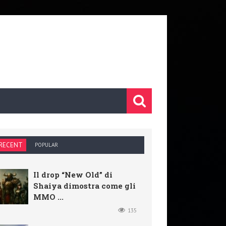
RECENT
POPULAR
Il drop “New Old” di
Shaiya dimostra come gli
MMO ...
135