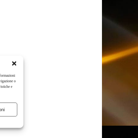
nformazioni
vigazione o
istiche e
oni