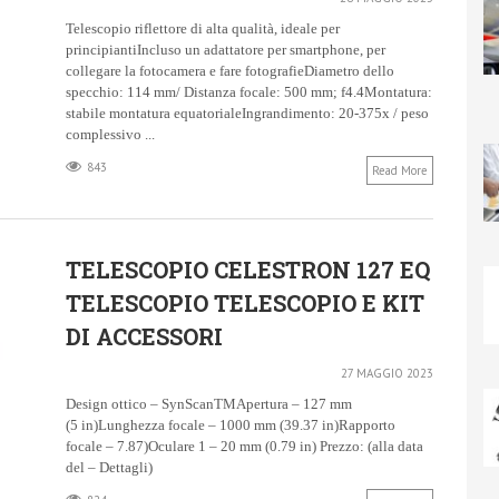
Telescopio riflettore di alta qualità, ideale per
principiantiIncluso un adattatore per smartphone, per
collegare la fotocamera e fare fotografieDiametro dello
specchio: 114 mm/ Distanza focale: 500 mm; f4.4Montatura:
stabile montatura equatorialeIngrandimento: 20-375x / peso
complessivo ...
843
Read More
TELESCOPIO CELESTRON 127 EQ
TELESCOPIO TELESCOPIO E KIT
DI ACCESSORI
27 MAGGIO 2023
Design ottico – SynScanTMApertura – 127 mm
(5 in)Lunghezza focale – 1000 mm (39.37 in)Rapporto
focale – 7.87)Oculare 1 – 20 mm (0.79 in) Prezzo: (alla data
del – Dettagli)