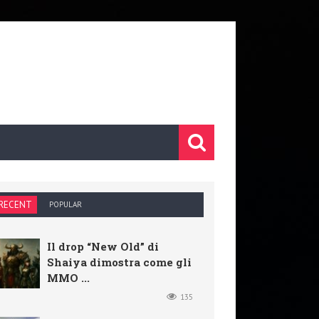
RECENT
POPULAR
Il drop “New Old” di
Shaiya dimostra come gli
MMO ...
135