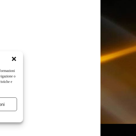
nformazioni
vigazione o
istiche e
oni