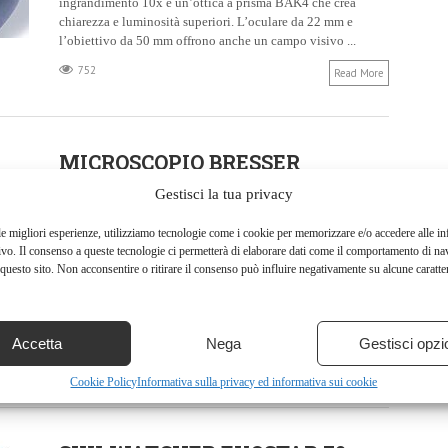
ingrandimento 10x e un’ottica a prisma BAK4 che crea
chiarezza e luminosità superiori. L’oculare da 22 mm e
l’obiettivo da 50 mm offrono anche un campo visivo ...
752
Read More
MICROSCOPIO BRESSER
RESEARCHER BINO,
Gestisci la tua privacy
FOTOCAMERA E LAME
le migliori esperienze, utilizziamo tecnologie come i cookie per memorizzare e/o accedere alle i
PREPARATE INCLUSE
ivo. Il consenso a queste tecnologie ci permetterà di elaborare dati come il comportamento di na
questo sito. Non acconsentire o ritirare il consenso può influire negativamente su alcune caratter
26 MAGGIO 2023
Microscopio BRESSER Researcher Bino, fotocamera e Lame
preparate incluse Prezzo: (alla data del – Dettagli)
Accetta
Nega
Gestisci opzi
686
Read More
Cookie Policy
Informativa sulla privacy ed informativa sui cookie