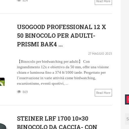
824
Read More
USOGOOD PROFESSIONAL 12 X
50 BINOCOLO PER ADULTI-
PRISMI BAK4 ...
27 MAGGIO 2023
【Binocolo per birdwatching per adulti】 Con
ingrandimento 12x e obiettivo da 50 mm, offre una visione
chiara e luminosa fino a 374 ft/1000 iarde. Progettato per
l’osservazione in varie attività come birdwatching,
escursionismo, eventi sportivi, ...
869
Read More
STEINER LRF 1700 10×30
BINOCOLO DA CACCIA- CON