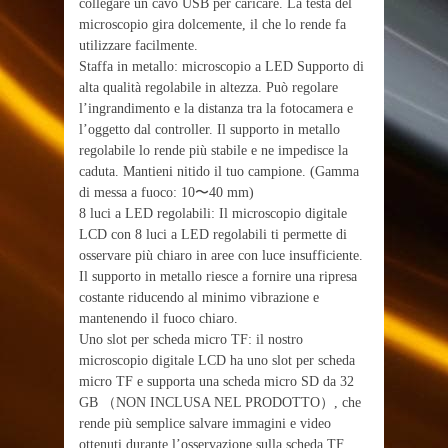
collegare un cavo USB per caricare. La testa del
microscopio gira dolcemente, il che lo rende fa
utilizzare facilmente.
Staffa in metallo: microscopio a LED Supporto di
alta qualità regolabile in altezza. Può regolare
l’ingrandimento e la distanza tra la fotocamera e
l’oggetto dal controller. Il supporto in metallo
regolabile lo rende più stabile e ne impedisce la
caduta. Mantieni nitido il tuo campione. (Gamma
di messa a fuoco: 10〜40 mm)
8 luci a LED regolabili: Il microscopio digitale
LCD con 8 luci a LED regolabili ti permette di
osservare più chiaro in aree con luce insufficiente.
Il supporto in metallo riesce a fornire una ripresa
costante riducendo al minimo vibrazione e
mantenendo il fuoco chiaro.
Uno slot per scheda micro TF: il nostro
microscopio digitale LCD ha uno slot per scheda
micro TF e supporta una scheda micro SD da 32
GB （NON INCLUSA NEL PRODOTTO）, che
rende più semplice salvare immagini e video
ottenuti durante l’osservazione sulla scheda TF .