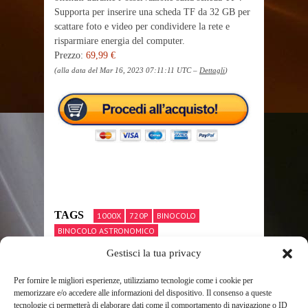
Supporta per inserire una scheda TF da 32 GB per
scattare foto e video per condividere la rete e
risparmiare energia del computer.
Prezzo:
69,99 €
(alla data del Mar 16, 2023 07:11:11 UTC –
Dettagli
)
TAGS
1000X
720P
BINOCOLO
BINOCOLO ASTRONOMICO
BINOCOLO PROFESSIONALE
Gestisci la tua privacy
BINOCOLO SWAROVSKI
COLORE
CON
DIGITALE
INGRANDIMENTO
LABORATORIO
LCD
LED
LUCI
Per fornire le migliori esperienze, utilizziamo tecnologie come i cookie per
MICROSCOPIO
MICROSCOPIO A FLUORESCENZA
memorizzare e/o accedere alle informazioni del dispositivo. Il consenso a queste
tecnologie ci permetterà di elaborare dati come il comportamento di navigazione o ID
MICROSCOPIO BAMBINI
MICROSCOPIO DIGITALE