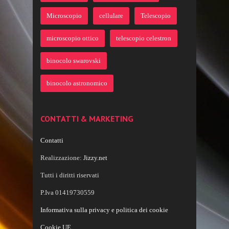
Microscopio
cellulare
Telescopio
microscopio ottico
telescopio celestron
binocolo swarovski
binocolo astronomico
CONTATTI & MARKETING
Contatti
Realizzazione:
Jizzy.net
Tutti i diritti riservati
P.Iva 01419730559
Informativa sulla privacy e politica dei cookie
Cookie UE