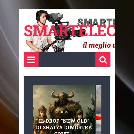
SMARTELECTR
BLOG
BLOG
IL DROP “NEW OLD”
ADVANC
DI SHAIYA DIMOSTRA
MOBILITY, 
COME ...
BASAGLIA: 