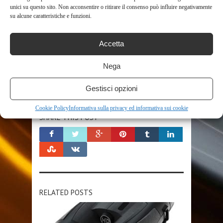
unici su questo sito. Non acconsentire o ritirare il consenso può influire negativamente
MICROSCOPIO ELETTRONICO
su alcune caratteristiche e funzioni.
MICROSCOPIO OTTICO
NERO
POLLICI
QUOTIDIANO
REGOLABILI
RICARICABILE
SCHERMO
SCUOLA
TELESCOPIO
Accetta
TELESCOPIO CELESTRON
TELESCOPIO NEWTONIANO
Nega
TELESCOPIO PROFESSIONALE
USB
WADEO
Gestisci opzioni
Cookie Policy
Informativa sulla privacy ed informativa sui cookie
SHARE THIS POST
RELATED POSTS