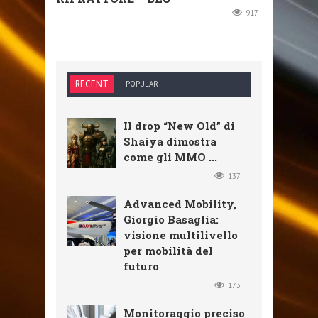
917
RECENT
POPULAR
Il drop “New Old” di
Shaiya dimostra
come gli MMO ...
137
Advanced Mobility,
Giorgio Basaglia:
visione multilivello
per mobilità del
futuro
173
Monitoraggio preciso