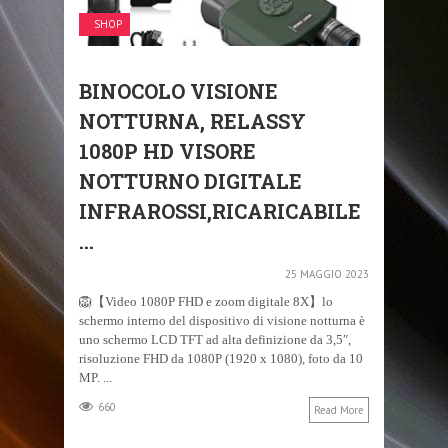
SHOP
BINOCOLO VISIONE
NOTTURNA, RELASSY
1080P HD VISORE
NOTTURNO DIGITALE
INFRAROSSI,RICARICABILE
...
25 MAGGIO 2023
🦁【Video 1080P FHD e zoom digitale 8X】lo
schermo interno del dispositivo di visione notturna è
uno schermo LCD TFT ad alta definizione da 3,5″,
risoluzione FHD da 1080P (1920 x 1080), foto da 10
MP. ...
660
Read More