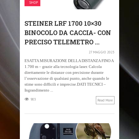
SHOP
STEINER LRF 1700 10×30
BINOCOLO DA CACCIA- CON
PRECISO TELEMETRO ...
27 MAGGIO 2023
ESATTA MISURAZIONE DELLA DISTANZA FINO A
1.700 m – grazie alla tecnologia laser. Calcola
direttamente le distanze con precisione durante
l’osservazione di qualsiasi punto, anche quando le
stime sono difficili e imprecise.DATI TECNICI –
Ingrandimento ...
903
Read More