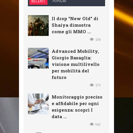
RECENT
POPULAR
Il drop “New Old” di
Shaiya dimostra
come gli MMO ...
136
Advanced Mobility,
Giorgio Basaglia:
visione multilivello
per mobilità del
futuro
173
Monitoraggio preciso
e affidabile per ogni
esigenza: scopri I
data ...
562