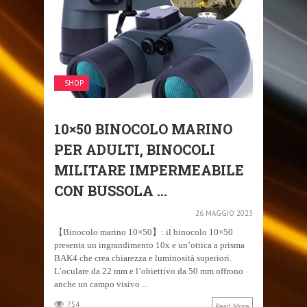
SHOP
10×50 BINOCOLO MARINO
PER ADULTI, BINOCOLI
MILITARE IMPERMEABILE
CON BUSSOLA ...
26 MAGGIO 2023
【Binocolo marino 10×50】: il binocolo 10×50
presenta un ingrandimento 10x e un’ottica a prisma
BAK4 che crea chiarezza e luminosità superiori.
L’oculare da 22 mm e l’obiettivo da 50 mm offrono
anche un campo visivo ...
754
Read More