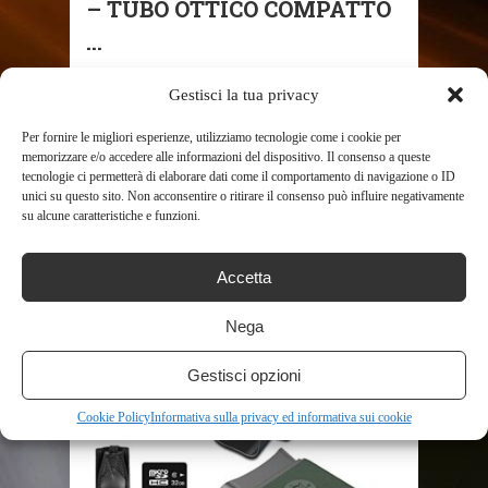
– TUBO OTTICO COMPATTO
...
25 MAGGIO 2023
Gestisci la tua privacy
Vetro perfettamente abbinato: la serie EvoStar
presenta un obiettivo doppio abbinato tra cui un
Per fornire le migliori esperienze, utilizziamo tecnologie come i cookie per
elemento in fluorite sintetica, fornendo un’eccellente
memorizzare e/o accedere alle informazioni del dispositivo. Il consenso a queste
correzione del colore per usi visivi e
tecnologie ci permetterà di elaborare dati come il comportamento di navigazione o ID
fotografici.Eccezionale correzione del colore:
unici su questo sito. Non acconsentire o ritirare il consenso può influire negativamente
utilizzando vetro di altissima ...
su alcune caratteristiche e funzioni.
637
Read More
Accetta
Nega
Gestisci opzioni
Cookie Policy
Informativa sulla privacy ed informativa sui cookie