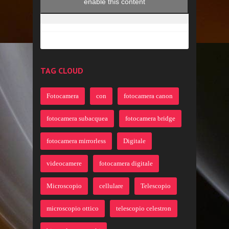
enable this content
TAG CLOUD
Fotocamera
con
fotocamera canon
fotocamera subacquea
fotocamera bridge
fotocamera mirrorless
Digitale
videocamere
fotocamera digitale
Microscopio
cellulare
Telescopio
microscopio ottico
telescopio celestron