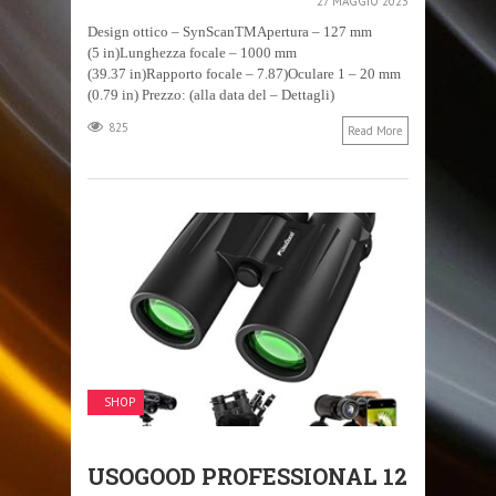
27 MAGGIO 2023
Design ottico – SynScanTMApertura – 127 mm
(5 in)Lunghezza focale – 1000 mm
(39.37 in)Rapporto focale – 7.87)Oculare 1 – 20 mm
(0.79 in) Prezzo: (alla data del – Dettagli)
825
Read More
SHOP
USOGOOD PROFESSIONAL 12