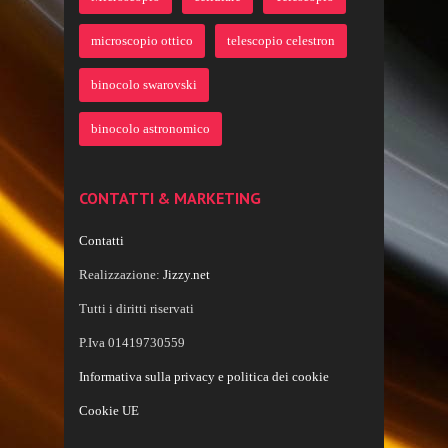
microscopio ottico
telescopio celestron
binocolo swarovski
binocolo astronomico
CONTATTI & MARKETING
Contatti
Realizzazione:
Jizzy.net
Tutti i diritti riservati
P.Iva 01419730559
Informativa sulla privacy e politica dei cookie
Cookie UE