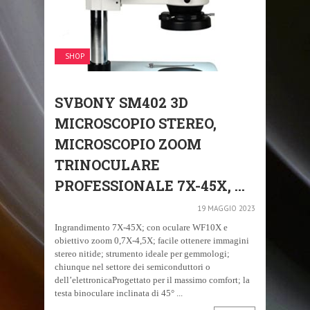
SHOP
SVBONY SM402 3D
MICROSCOPIO STEREO,
MICROSCOPIO ZOOM
TRINOCULARE
PROFESSIONALE 7X-45X, ...
19 MAGGIO 2023
Ingrandimento 7X-45X; con oculare WF10X e
obiettivo zoom 0,7X-4,5X; facile ottenere immagini
stereo nitide; strumento ideale per gemmologi;
chiunque nel settore dei semiconduttori o
dell’elettronicaProgettato per il massimo comfort; la
testa binoculare inclinata di 45° ...