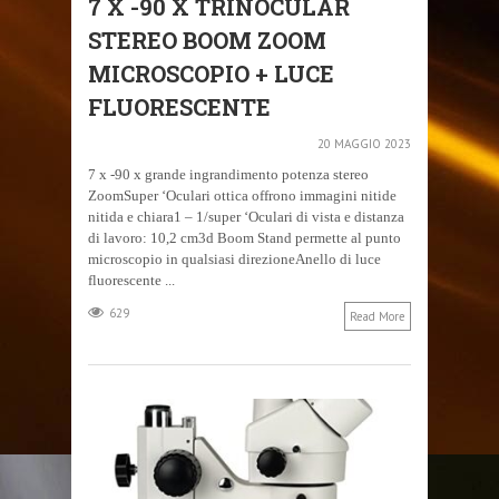
7 X -90 X TRINOCULAR
STEREO BOOM ZOOM
MICROSCOPIO + LUCE
FLUORESCENTE
20 MAGGIO 2023
7 x -90 x grande ingrandimento potenza stereo
ZoomSuper ‘Oculari ottica offrono immagini nitide
nitida e chiara1 – 1/super ‘Oculari di vista e distanza
di lavoro: 10,2 cm3d Boom Stand permette al punto
microscopio in qualsiasi direzioneAnello di luce
fluorescente ...
629
Read More