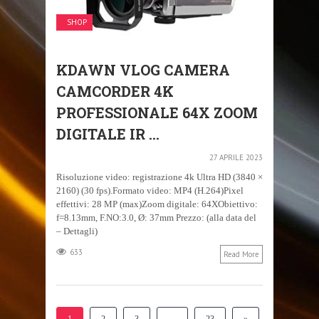
SHOP
KDAWN VLOG CAMERA
CAMCORDER 4K
PROFESSIONALE 64X ZOOM
DIGITALE IR ...
27 APRILE 2023
Risoluzione video: registrazione 4k Ultra HD (3840 ×
2160) (30 fps).Formato video: MP4 (H.264)Pixel
effettivi: 28 MP (max)Zoom digitale: 64XObiettivo:
f=8.13mm, F.NO:3.0, Ø: 37mm Prezzo: (alla data del
– Dettagli)
633
Read More