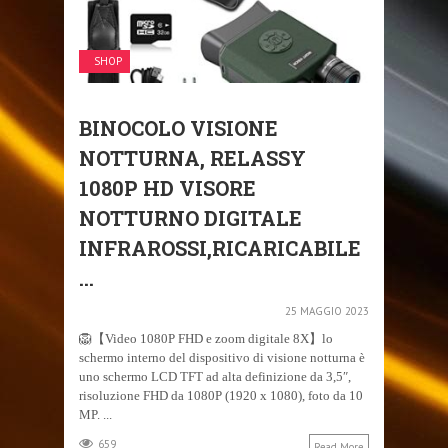
SHOP
BINOCOLO VISIONE
NOTTURNA, RELASSY
1080P HD VISORE
NOTTURNO DIGITALE
INFRAROSSI,RICARICABILE
...
25 MAGGIO 2023
🦁【Video 1080P FHD e zoom digitale 8X】lo
schermo interno del dispositivo di visione notturna è
uno schermo LCD TFT ad alta definizione da 3,5″,
risoluzione FHD da 1080P (1920 x 1080), foto da 10
MP. ...
659
Read More