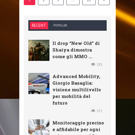
1
2
3
…
23
»
RECENT
POPULAR
Il drop “New Old” di
Shaiya dimostra
come gli MMO ...
135
Advanced Mobility,
Giorgio Basaglia:
visione multilivello
per mobilità del
futuro
172
Monitoraggio preciso
e affidabile per ogni