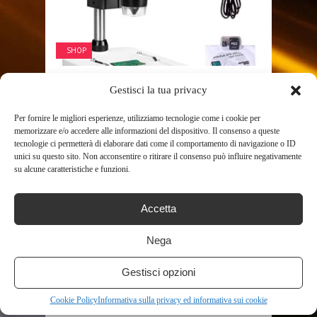
SHOP
Gestisci la tua privacy
LEVENHUK DTX 350 LCD
MICROSCOPIO DIGITALE
Per fornire le migliori esperienze, utilizziamo tecnologie come i cookie per
memorizzare e/o accedere alle informazioni del dispositivo. Il consenso a queste
PORTATILE USB CON
tecnologie ci permetterà di elaborare dati come il comportamento di navigazione o ID
unici su questo sito. Non acconsentire o ritirare il consenso può influire negativamente
INGRANDIMENTO ...
su alcune caratteristiche e funzioni.
4 MAGGIO 2023
Microscopio digitale per l’osservazione di oggetti
Accetta
voluminosi (monete, semi, insetti) o un microscopio
per lo studio di campioni non trasparentiSchermo
Nega
LCD da 4,3″; ingrandimento: 20–600x; possibilità di
registrare video e scattare fotoL’immagine può essere
Gestisci opzioni
trasmessa ...
642
Read More
Cookie Policy
Informativa sulla privacy ed informativa sui cookie