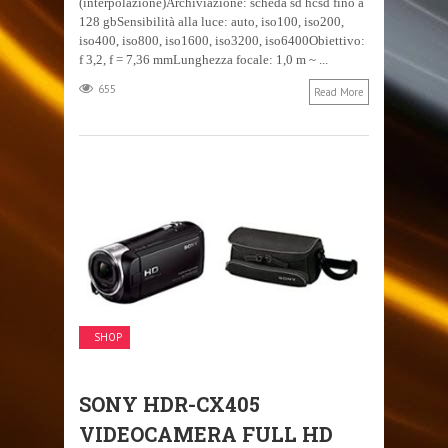
(interpolazione)Archiviazione: scheda sd hcsd fino a
128 gbSensibilità alla luce: auto, iso100, iso200,
iso400, iso800, iso1600, iso3200, iso6400Obiettivo:
f 3,2, f = 7,36 mmLunghezza focale: 1,0 m ~ ...
655
Read More
SHOP
SONY HDR-CX405
VIDEOCAMERA FULL HD