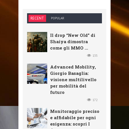
RECENT
POPULAR
Il drop “New Old” di
Shaiya dimostra
come gli MMO ...
135
Advanced Mobility,
Giorgio Basaglia:
visione multilivello
per mobilità del
futuro
172
Monitoraggio preciso
e affidabile per ogni
esigenza: scopri I