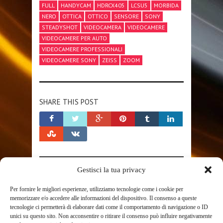
FULL
HANDYCAM
HDRCX405
LCSU5
MORBIDA
NERO
OTTICA
OTTICO
SENSORE
SONY
STEADYSHOT
VIDEOCAMERA
VIDEOCAMERE
VIDEOCAMERE PER AUTO
VIDEOCAMERE PROFESSIONALI
VIDEOCAMERE SONY
ZEISS
ZOOM
SHARE THIS POST
Gestisci la tua privacy
RELATED POSTS
Per fornire le migliori esperienze, utilizziamo tecnologie come i cookie per
memorizzare e/o accedere alle informazioni del dispositivo. Il consenso a queste
tecnologie ci permetterà di elaborare dati come il comportamento di navigazione o ID
unici su questo sito. Non acconsentire o ritirare il consenso può influire negativamente