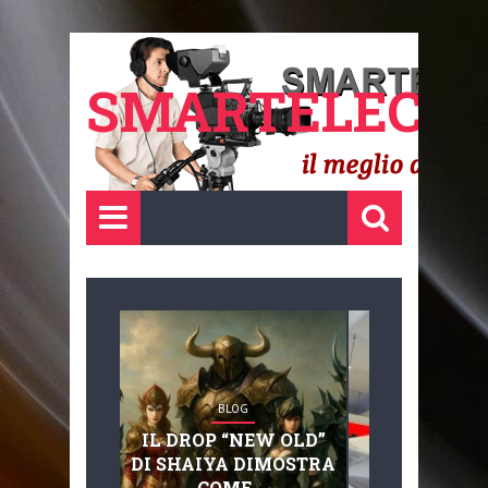
SMARTELECTR
BLOG
BLOG
IL DROP “NEW OLD”
ADVANC
DI SHAIYA DIMOSTRA
MOBILITY, 
COME ...
BASAGLIA: 