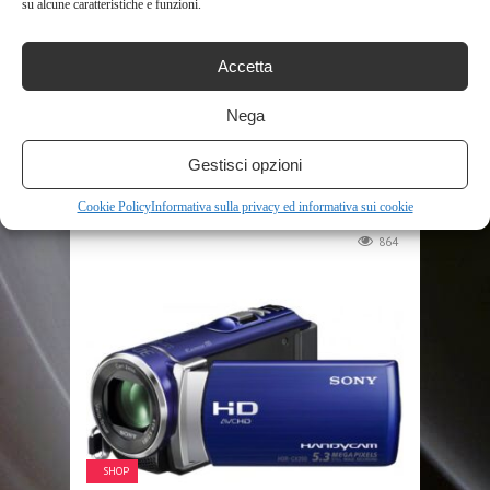
su alcune caratteristiche e funzioni.
Accetta
SHOP
Nega
Gestisci opzioni
HEEGOMN 1080P PIENO HD
VIDEOCAMERA DIGITALE
Cookie Policy
Informativa sulla privacy ed informativa sui cookie
CAMBRELLO, 1920 X1080P 30FPS ...
864
SHOP