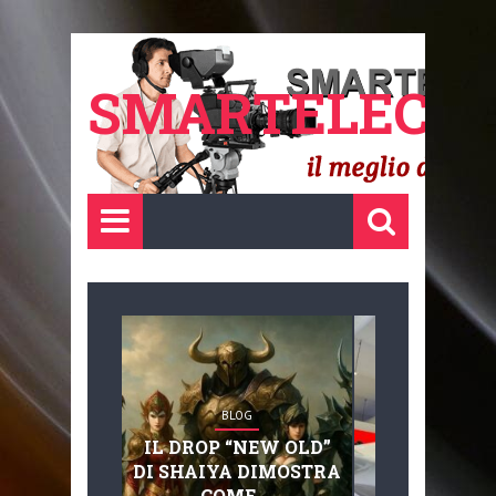
SMARTELECTR
BLOG
BLOG
IL DROP “NEW OLD”
ADVANC
DI SHAIYA DIMOSTRA
MOBILITY, 
COME ...
BASAGLIA: 