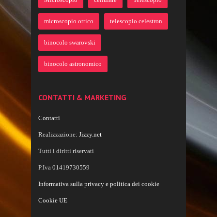
microscopio ottico
telescopio celestron
binocolo swarovski
binocolo astronomico
CONTATTI & MARKETING
Contatti
Realizzazione:
Jizzy.net
Tutti i diritti riservati
P.Iva 01419730559
Informativa sulla privacy e politica dei cookie
Cookie UE