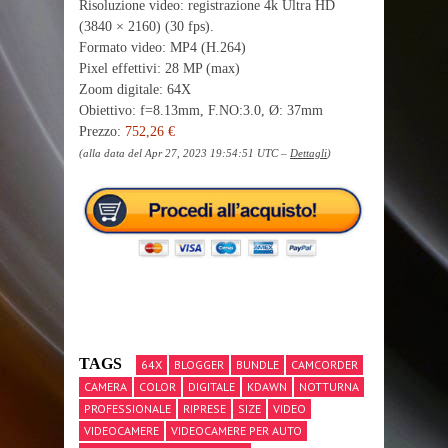
Risoluzione video: registrazione 4k Ultra HD
(3840 × 2160) (30 fps).
Formato video: MP4 (H.264)
Pixel effettivi: 28 MP (max)
Zoom digitale: 64X
Obiettivo: f=8.13mm, F.NO:3.0, Ø: 37mm
Prezzo:
752,26 €
(alla data del Apr 27, 2023 19:54:51 UTC –
Dettagli
)
TAGS
64X
BLOGGER
BUNDLE
CAMCORDER
CAMERA
COLOR
DIGITALE
KDAWN
NOTTURNA
PROFESSIONALE
RIPRESE
SIZE
VIDEO
VIDEOCAMERE
VIDEOCAMERE PER AUTO