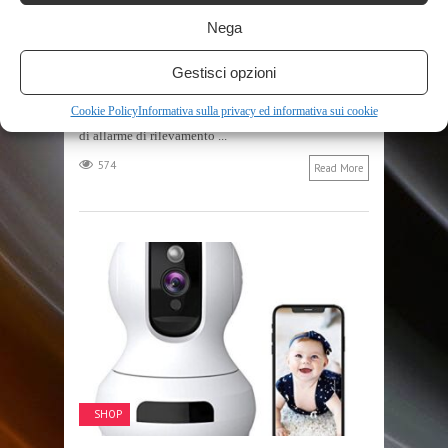
29 MARZO 2023
Nega
L’installazione è semplice: puoi ottenerla in un
attimo ruotandola, puoi fornire luci soffuse di notte,
Gestisci opzioni
monitoraggio remoto tramite APP per cellulare,
luminosità regolabile e interruttore timer
Cookie Policy
Informativa sulla privacy ed informativa sui cookie
impostato.Rilevamento del movimento: la funzione
di allarme di rilevamento ...
574
Read More
SHOP