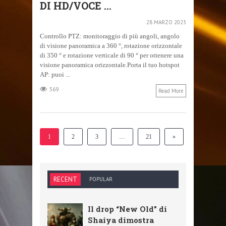
DI HD/VOCE ...
28 MARZO 2023
Controllo PTZ: monitoraggio di più angoli, angolo
di visione panoramica a 360 °, rotazione orizzontale
di 350 ° e rotazione verticale di 90 ° per ottenere una
visione panoramica orizzontale.Porta il tuo hotspot
AP: puoi ...
569
Read More
1
2
3
…
21
»
RECENT
POPULAR
Il drop “New Old” di
Shaiya dimostra