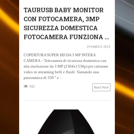
TAURUSB BABY MONITOR
CON FOTOCAMERA, 3MP
SICUREZZA DOMESTICA
FOTOCAMERA FUNZIONA ...
29 MARZO 2023
COPERTURA SUPER HD DA 3 MP INTERA
CAMERA – Telecamera di sicurezza domestica con
alta risoluzione da 3 MP (2304x1536p) per catturare
video in streaming belli e fluidi. Vantando una
panoramica di 350 ° e ...
583
Read More