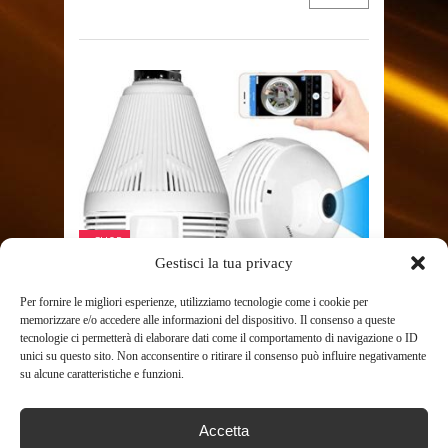
SHOP
Gestisci la tua privacy
Per fornire le migliori esperienze, utilizziamo tecnologie come i cookie per
VIDEOCAMERE
memorizzare e/o accedere alle informazioni del dispositivo. Il consenso a queste
SORVEGLIANZA SICUREZZA
tecnologie ci permetterà di elaborare dati come il comportamento di navigazione o ID
unici su questo sito. Non acconsentire o ritirare il consenso può influire negativamente
TELECAMERA
su alcune caratteristiche e funzioni.
INTELLIGENTE CON
LAMPADINA A LED WIFI ...
Accetta