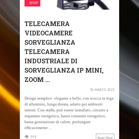
SHOP
TELECAMERA
VIDEOCAMERE
SORVEGLIANZA
TELECAMERA
INDUSTRIALE DI
SORVEGLIANZA IP MINI,
ZOOM ...
30 MARZO 2023
Design semplice: elegante e bello, con scocca in lega
di alluminio, lunga durata, adatto per ambienti
interni. Con staffa, può essere installato, circuito a
risparmio energetico, basso consumo energetico,
bassa generazione di calore, prolungare
efficacemente ...
559
Read More