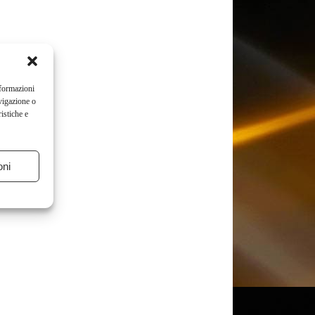
nformazioni
vigazione o
istiche e
oni