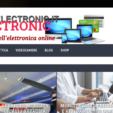
TRONIC
TTICA
VIDEOCAMERE
BLOG
SHOP
BLOG
BLOG
ADVANCED MOBILITY,
MONITORAGGIO PRECIS
GIORGIO BASAGLIA:
E AFFIDABILE PER OGN