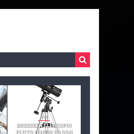
SHOP
SHOP
O
BRESSER TELESCOPIO
TELESCOPIO CELE
I
PLUTO 114/500 EQ CON
127 EQ TELESCO