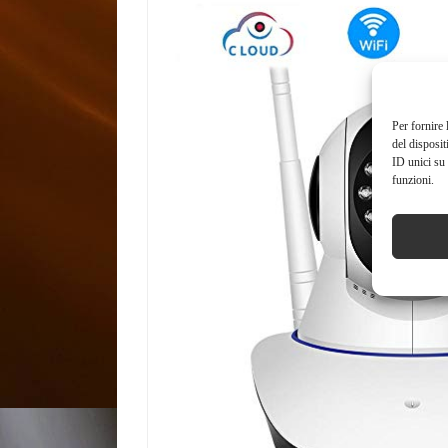
Per fornire 
del disposit
ID unici su 
funzioni.