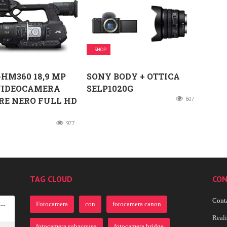
SHOP
-HM360 18,9 MP
SONY BODY + OTTICA
VIDEOCAMERA
SELP1020G
RE NERO FULL HD
607
977
TAG CLOUD
CON
Conta
Fotocamera
con
fotocamera canon
Real
fotocamera subacquea
fotocamera bridge