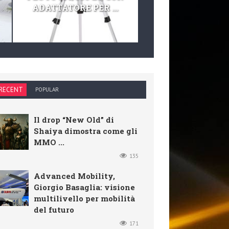
ADATTATORE PER ...
TELESCOPIO E KIT 
RECENT
POPULAR
Il drop “New Old” di
Shaiya dimostra come gli
MMO ...
135
Advanced Mobility,
Giorgio Basaglia: visione
multilivello per mobilità
del futuro
171