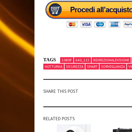
TAGS
1080P
64G_115
BIDIREZIONALEVISIONE
NOTTURNA
SICUREZZA
SMART
SORVEGLIANZA
V
SHARE THIS POST
RELATED POSTS