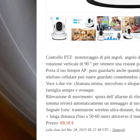
Controllo PTZ: monitoraggio di più angoli, angolo di
rotazione verticale di 90 ° per ottenere una visione 
Porta il tuo hotspot AP: puoi guardarlo anche quando 
telefono cellulare può essere guardato connettendosi a
Voce a due vie: chiamata intima, microfono e altoparlan
famiglia sempre e ovunque.
Rilevazione di movimento: spinta dell’allarme di ri
sistema invierà automaticamente un messaggio al tuo ce
Segnale forte: trasmissione wireless ultra-distante, f
+ lunga distanza (fino a 50-60 metri attraverso il mu
Prezzo:
69,10 €
(alla data del Mar 28, 2023 08:22:48 UTC –
Dettagli
)