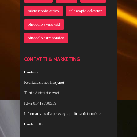
microscopio ottico
telescopio celestron
binocolo swarovski
binocolo astronomico
CONTATTI & MARKETING
Contatti
Realizzazione:
Jizzy.net
Tutti i diritti riservati
P.Iva 01419730559
Informativa sulla privacy e politica dei cookie
Cookie UE