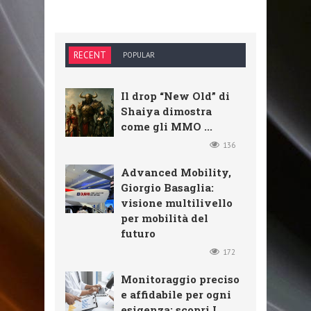
RECENT
POPULAR
Il drop “New Old” di
Shaiya dimostra
come gli MMO ...
136
Advanced Mobility,
Giorgio Basaglia:
visione multilivello
per mobilità del
futuro
172
Monitoraggio preciso
e affidabile per ogni
esigenza: scopri I