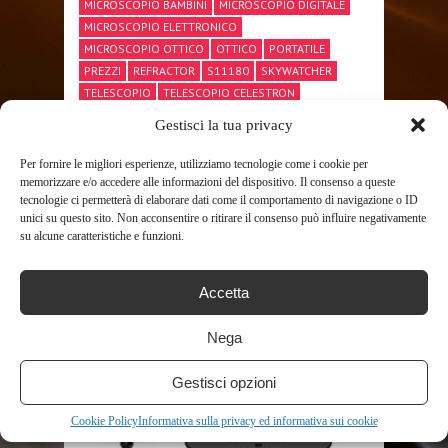
MICROSCOPIO BAMBINI
MICROSCOPIO DIGITALE
MICROSCOPIO ELETTRONICO
MICROSCOPIO OTTICO
OTTICO
PORTATILE
PREZZI
REFRACTOR
S11180
SKYWATCHER
TELESCOPIO
TELESCOPIO CELESTRON
TELESCOPIO NEWTONIANO
Gestisci la tua privacy
TELESCOPIO PROFESSIONALE
TUBO
VISIVA
Per fornire le migliori esperienze, utilizziamo tecnologie come i cookie per
memorizzare e/o accedere alle informazioni del dispositivo. Il consenso a queste
tecnologie ci permetterà di elaborare dati come il comportamento di navigazione o ID
unici su questo sito. Non acconsentire o ritirare il consenso può influire negativamente
SHARE THIS POST
su alcune caratteristiche e funzioni.
Accetta
Nega
RELATED POSTS
Gestisci opzioni
Cookie Policy
Informativa sulla privacy ed informativa sui cookie