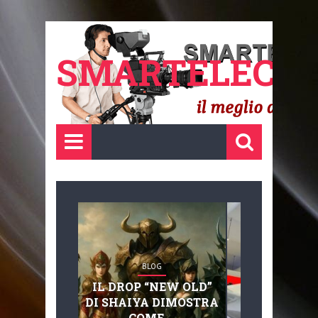
SMARTELECTR
BLOG
BLOG
IL DROP “NEW OLD”
ADVANC
DI SHAIYA DIMOSTRA
MOBILITY, 
COME ...
BASAGLIA: 