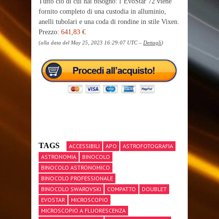
Tutto ciò di cui hai bisogno: l’EvoStar 72 viene
fornito completo di una custodia in alluminio,
anelli tubolari e una coda di rondine in stile Vixen.
Prezzo:
641,83 €
(alla data del May 25, 2023 16:29:07 UTC –
Dettagli
)
TAGS
ACCESSIBILI
APO
ASTROFOTOGRAFIA
ASTRONOMIA
BINOCOLO
BINOCOLO ASTRONOMICO
BINOCOLO PROFESSIONALE
BINOCOLO SWAROVSKI
COMPATTO
DOUBLET
EVOSTAR
MICROSCOPIO
MICROSCOPIO A FLUORESCENZA