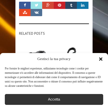
RELATED POSTS
Gestisci la tua privacy
Per fornire le migliori esperienze, utilizziamo tecnologie come i cookie per
memorizzare e/o accedere alle informazioni del dispositivo. Il consenso a queste
tecnologie ci permetterà di elaborare dati come il comportamento di navigazione o ID
SHOP
unici su questo sito. Non acconsentire o ritirare il consenso può influire negativamente
su alcune caratteristiche e funzioni.
SONY RX10 IV FOTOCAMERA
DIGITALE COMPATTA, SENSORE
Accetta
DA 1.0”, NERO ...