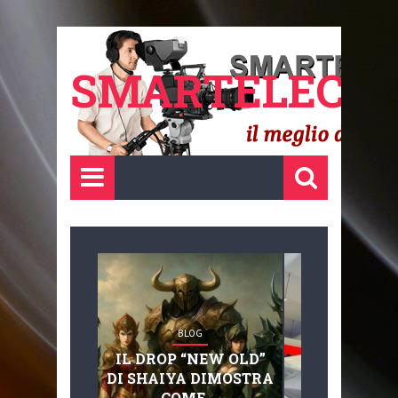
SMARTELECTR
BLOG
BLOG
IL DROP “NEW OLD”
ADVANC
DI SHAIYA DIMOSTRA
MOBILITY, 
COME ...
BASAGLIA: 