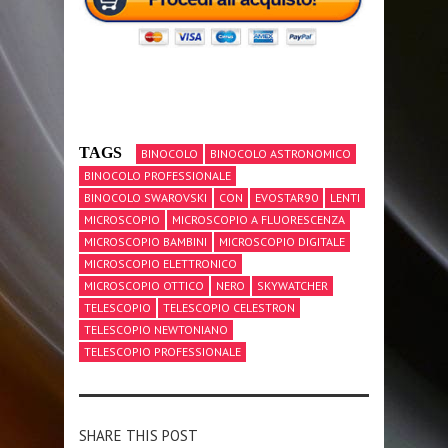
TAGS
BINOCOLO
BINOCOLO ASTRONOMICO
BINOCOLO PROFESSIONALE
BINOCOLO SWAROVSKI
CON
EVOSTAR90
LENTI
MICROSCOPIO
MICROSCOPIO A FLUORESCENZA
MICROSCOPIO BAMBINI
MICROSCOPIO DIGITALE
MICROSCOPIO ELETTRONICO
MICROSCOPIO OTTICO
NERO
SKYWATCHER
TELESCOPIO
TELESCOPIO CELESTRON
TELESCOPIO NEWTONIANO
TELESCOPIO PROFESSIONALE
SHARE THIS POST