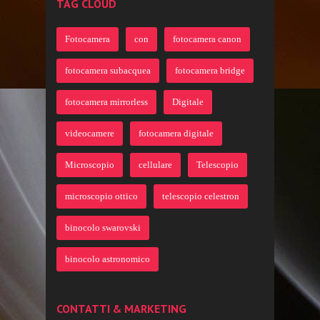
TAG CLOUD
Fotocamera
con
fotocamera canon
fotocamera subacquea
fotocamera bridge
fotocamera mirrorless
Digitale
videocamere
fotocamera digitale
Microscopio
cellulare
Telescopio
microscopio ottico
telescopio celestron
binocolo swarovski
binocolo astronomico
CONTATTI & MARKETING