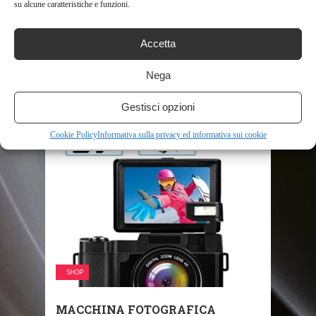
su alcune caratteristiche e funzioni.
SHOP
Accetta
MINOLTA FOTOCAMERA
Nega
DIGITALE MND50 48 MP / 4K
Gestisci opzioni
ULTRA HD ...
603
Cookie Policy
Informativa sulla privacy ed informativa sui cookie
SHOP
MACCHINA FOTOGRAFICA