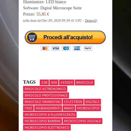
Illuminatore: LED bianco
Software: Digital Microscope Suite
Prezzo:
55,85 €
(alla data del Dec 09, 2020 09:39:41 UTC –
Dettagli
)
TAGS
10X
40X
44302B
BINOCOLO
BINOCOLO ASTRONOMICO
BINOCOLO PROFESSIONALE
BINOCOLO SWAROVSKI
CELESTRON
DIGITALE
FINO
INGRANDIMENTI
MANO
MICROSCOPIO
MICROSCOPIO A FLUORESCENZA
MICROSCOPIO BAMBINI
MICROSCOPIO DIGITALE
MICROSCOPIO ELETTRONICO