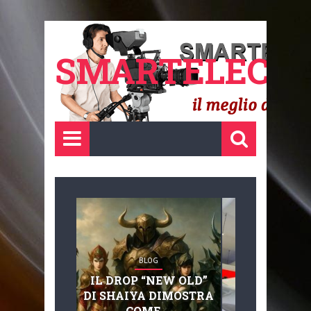
SMARTELECTR
BLOG
BLOG
IL DROP “NEW OLD”
ADVANC
DI SHAIYA DIMOSTRA
MOBILITY, 
COME ...
BASAGLIA: 