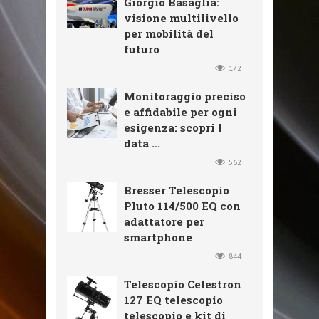
Giorgio Basaglia:
visione multilivello
per mobilità del
futuro
172
Monitoraggio preciso
e affidabile per ogni
esigenza: scopri I
data ...
562
Bresser Telescopio
Pluto 114/500 EQ con
adattatore per
smartphone
844
Telescopio Celestron
127 EQ telescopio
telescopio e kit di