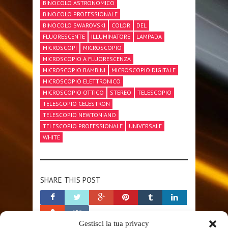
BINOCOLO ASTRONOMICO
BINOCOLO PROFESSIONALE
BINOCOLO SWAROVSKI
COLOR
DEL
FLUORESCENTE
ILLUMINATORE
LAMPADA
MICROSCOPI
MICROSCOPIO
MICROSCOPIO A FLUORESCENZA
MICROSCOPIO BAMBINI
MICROSCOPIO DIGITALE
MICROSCOPIO ELETTRONICO
MICROSCOPIO OTTICO
STEREO
TELESCOPIO
TELESCOPIO CELESTRON
TELESCOPIO NEWTONIANO
TELESCOPIO PROFESSIONALE
UNIVERSALE
WHITE
SHARE THIS POST
Gestisci la tua privacy