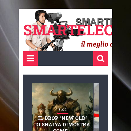
SMARTELECTR
BLOG
BLOG
IL DROP “NEW OLD”
ADVANC
DI SHAIYA DIMOSTRA
MOBILITY, 
COME ...
BASAGLIA: 