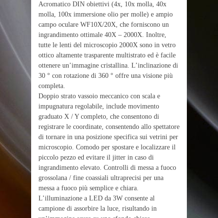
Acromatico DIN obiettivi (4x, 10x molla, 40x
molla, 100x immersione olio per molle) e ampio
campo oculare WF10X/20X, che forniscono un
ingrandimento ottimale 40X – 2000X. Inoltre,
tutte le lenti del microscopio 2000X sono in vetro
ottico altamente trasparente multistrato ed è facile
ottenere un’immagine cristallina. L’inclinazione di
30 ° con rotazione di 360 ° offre una visione più
completa.
Doppio strato vassoio meccanico con scala e
impugnatura regolabile, include movimento
graduato X / Y completo, che consentono di
registrare le coordinate, consentendo allo spettatore
di tornare in una posizione specifica sui vetrini per
microscopio. Comodo per spostare e localizzare il
piccolo pezzo ed evitare il jitter in caso di
ingrandimento elevato. Controlli di messa a fuoco
grossolana / fine coassiali ultraprecisi per una
messa a fuoco più semplice e chiara.
L’illuminazione a LED da 3W consente al
campione di assorbire la luce, risultando in