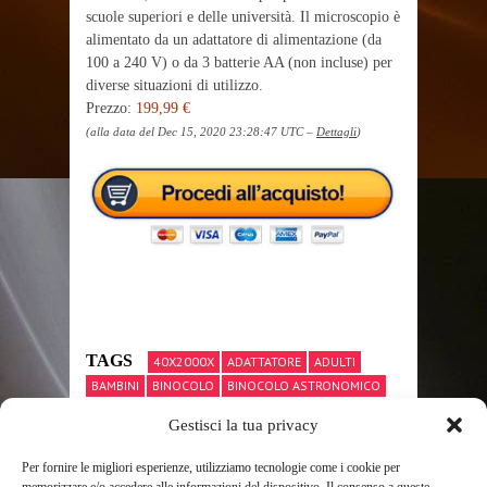
scuole superiori e delle università. Il microscopio è
alimentato da un adattatore di alimentazione (da
100 a 240 V) o da 3 batterie AA (non incluse) per
diverse situazioni di utilizzo.
Prezzo:
199,99 €
(alla data del Dec 15, 2020 23:28:47 UTC –
Dettagli
)
TAGS
40X2000X
ADATTATORE
ADULTI
BAMBINI
BINOCOLO
BINOCOLO ASTRONOMICO
BINOCOLO PROFESSIONALE
Gestisci la tua privacy
BINOCOLO SWAROVSKI
BIOLOGICO
CON
ESSLNB
LAMPADE
LED
MECCANICO
Per fornire le migliori esperienze, utilizziamo tecnologie come i cookie per
MICROSCOPIO
MICROSCOPIO A FLUORESCENZA