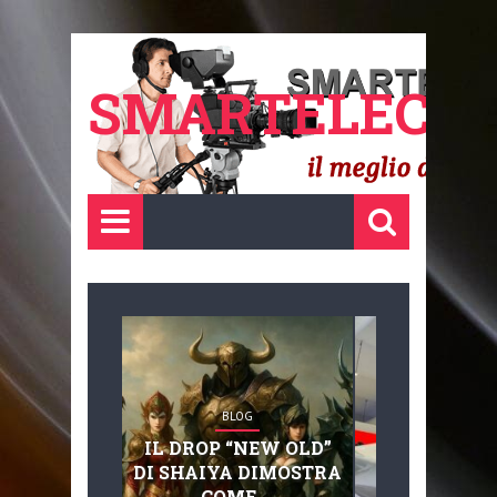
SMARTELECTR
BLOG
BLOG
IL DROP “NEW OLD”
ADVANC
DI SHAIYA DIMOSTRA
MOBILITY, 
COME ...
BASAGLIA: 