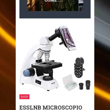
MULTILIVEL
MOBILITÀ
SHOP
ESSLNB MICROSCOPIO