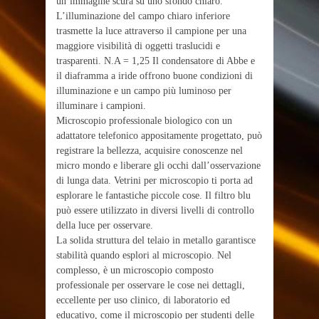
un’immagine scura su uno sfondo chiaro.
L’illuminazione del campo chiaro inferiore
trasmette la luce attraverso il campione per una
maggiore visibilità di oggetti traslucidi e
trasparenti. N.A = 1,25 Il condensatore di Abbe e
il diaframma a iride offrono buone condizioni di
illuminazione e un campo più luminoso per
illuminare i campioni.
Microscopio professionale biologico con un
adattatore telefonico appositamente progettato, può
registrare la bellezza, acquisire conoscenze nel
micro mondo e liberare gli occhi dall’osservazione
di lunga data. Vetrini per microscopio ti porta ad
esplorare le fantastiche piccole cose. Il filtro blu
può essere utilizzato in diversi livelli di controllo
della luce per osservare.
La solida struttura del telaio in metallo garantisce
stabilità quando esplori al microscopio. Nel
complesso, è un microscopio composto
professionale per osservare le cose nei dettagli,
eccellente per uso clinico, di laboratorio ed
educativo, come il microscopio per studenti delle