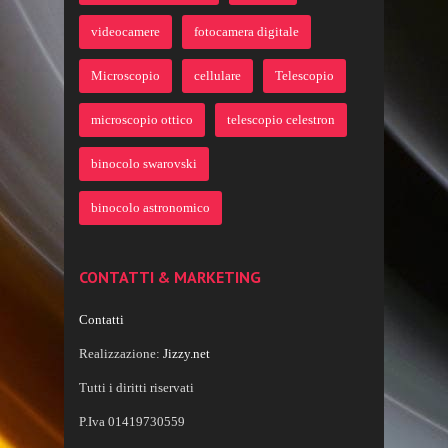
videocamere
fotocamera digitale
Microscopio
cellulare
Telescopio
microscopio ottico
telescopio celestron
binocolo swarovski
binocolo astronomico
CONTATTI & MARKETING
Contatti
Realizzazione:
Jizzy.net
Tutti i diritti riservati
P.Iva 01419730559