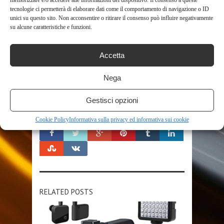
memorizzare e/o accedere alle informazioni del dispositivo. Il consenso a queste
MICROSCOPIO BAMBINI
MICROSCOPIO DIGITALE
tecnologie ci permetterà di elaborare dati come il comportamento di navigazione o ID
unici su questo sito. Non acconsentire o ritirare il consenso può influire negativamente
MICROSCOPIO ELETTRONICO
su alcune caratteristiche e funzioni.
MICROSCOPIO OTTICO
PROFESSIONALE
TELEFONO
TELESCOPIO
TELESCOPIO CELESTRON
Accetta
TELESCOPIO NEWTONIANO
TELESCOPIO PROFESSIONALE
VASSOIO
VETRINI
Nega
Gestisci opzioni
SHARE THIS POST
Cookie Policy
Informativa sulla privacy ed informativa sui cookie
RELATED POSTS