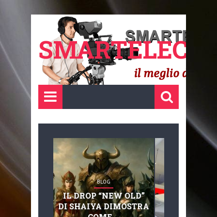
SMARTELECTR
BLOG
BLOG
IL DROP “NEW OLD”
ADVANC
DI SHAIYA DIMOSTRA
MOBILITY, 
COME ...
BASAGLIA: 