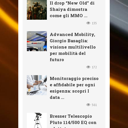
Il drop “New Old” di
Shaiya dimostra
come gli MMO ...
135
Advanced Mobility,
Giorgio Basaglia:
visione multilivello
per mobilità del
futuro
172
Monitoraggio preciso
e affidabile per ogni
esigenza: scopri I
data ...
561
Bresser Telescopio
Pluto 114/500 EQ con