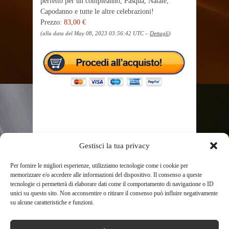
perfetto per un compleanno, Pasqua, Natale,
Capodanno e tutte le altre celebrazioni!
Prezzo:
83,00 €
(alla data del May 08, 2023 03:56:42 UTC –
Dettagli
)
TAGS
1080P
BAMBINI
BIANCO
CERVO
Gestisci la tua privacy
CON
CONBLU
DIGITALE
FOTOCAMERA
FOTOCAMERA BRIDGE
FOTOCAMERA CANON
Per fornire le migliori esperienze, utilizziamo tecnologie come i cookie per
memorizzare e/o accedere alle informazioni del dispositivo. Il consenso a queste
FOTOCAMERA MIRRORLESS
tecnologie ci permetterà di elaborare dati come il comportamento di navigazione o ID
FOTOCAMERA SUBACQUEA
ISTANTANEA
NERO
unici su questo sito. Non acconsentire o ritirare il consenso può influire negativamente
POLLICI
SCHERMO
STAMPA
TESTA
su alcune caratteristiche e funzioni.
VIDEOCAMERA