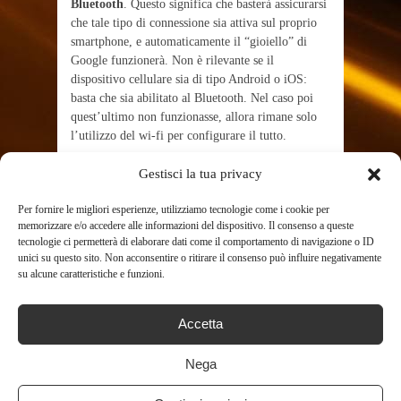
Bluetooth
. Questo significa che basterà assicurarsi
che tale tipo di connessione sia attiva sul proprio
smartphone, e automaticamente il “gioiello” di
Google funzionerà. Non è rilevante se il
dispositivo cellulare sia di tipo Android o iOS:
basta che sia abilitato al Bluetooth. Nel caso poi
quest’ultimo non funzionasse, allora rimane solo
l’utilizzo del wi-fi per configurare il tutto.
Configurare
Gestisci la tua privacy
Chromecast senza wi-
Per fornire le migliori esperienze, utilizziamo tecnologie come i cookie per
memorizzare e/o accedere alle informazioni del dispositivo. Il consenso a queste
fi: i passaggi
tecnologie ci permetterà di elaborare dati come il comportamento di navigazione o ID
unici su questo sito. Non acconsentire o ritirare il consenso può influire negativamente
su alcune caratteristiche e funzioni.
Per riuscire a configurare Chromecast senza wi-fi,
occorre prima di tutto scaricare
un’applicazione
Accetta
chiamata “
Google Home
”. Quest’ultima è
scaricabile sul proprio cellulare, direttamente dal
negozio “PlayStore”. Il passo successivo è
Nega
collegare Chromecast con il proprio smartphone e
poi la configurazione dovrebbe essere avviata