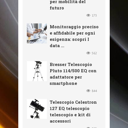
per mobilità del
futuro
173
Monitoraggio preciso
e affidabile per ogni
esigenza: scopri I
data ...
562
Bresser Telescopio
Pluto 114/500 EQ con
adattatore per
smartphone
844
Telescopio Celestron
127 EQ telescopio
telescopio e kit di
accessori