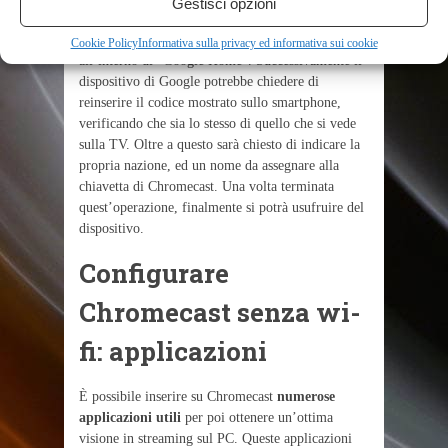
Gestisci opzioni
automaticamente. Se così non fosse, basterà
semplicemente cliccare sulla figura in alto a destra
Cookie Policy
Informativa sulla privacy ed informativa sui cookie
all’interno di “Google Home”. Successivamente il
dispositivo di Google potrebbe chiedere di
reinserire il codice mostrato sullo smartphone,
verificando che sia lo stesso di quello che si vede
sulla TV. Oltre a questo sarà chiesto di indicare la
propria nazione, ed un nome da assegnare alla
chiavetta di Chromecast. Una volta terminata
quest’operazione, finalmente si potrà usufruire del
dispositivo.
Configurare
Chromecast senza wi-
fi: applicazioni
È possibile inserire su Chromecast
numerose
applicazioni utili
per poi ottenere un’ottima
visione in streaming sul PC. Queste applicazioni