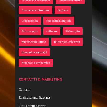
fotocamera mirrorless
Digitale
videocamere
fotocamera digitale
Microscopio
cellulare
Telescopio
microscopio ottico
telescopio celestron
binocolo swarovski
binocolo astronomico
CONTATTI & MARKETING
Contatti
Realizzazione:
Jizzy.net
Tutti i diritti riservati