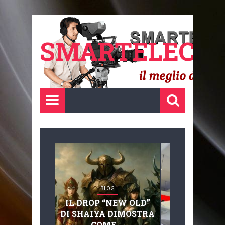
SMARTELECTR
BLOG
BLOG
IL DROP “NEW OLD”
ADVANC
DI SHAIYA DIMOSTRA
MOBILITY, 
COME ...
BASAGLIA: 