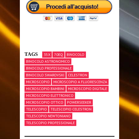
TAGS
35X
70EQ
BINOCOLO
BINOCOLO ASTRONOMICO
BINOCOLO PROFESSIONALE
BINOCOLO SWAROVSKI
CELESTRON
MICROSCOPIO
MICROSCOPIO A FLUORESCENZA
MICROSCOPIO BAMBINI
MICROSCOPIO DIGITALE
MICROSCOPIO ELETTRONICO
MICROSCOPIO OTTICO
POWERSEEKER
TELESCOPIO
TELESCOPIO CELESTRON
TELESCOPIO NEWTONIANO
TELESCOPIO PROFESSIONALE