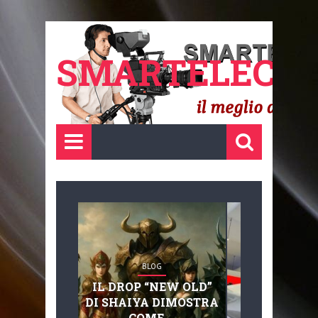
SMARTELECTR
BLOG
BLOG
IL DROP “NEW OLD”
ADVANC
DI SHAIYA DIMOSTRA
MOBILITY, 
COME ...
BASAGLIA: 