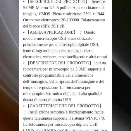
▪ 【SPECIFICHE DEL PRODOTTO】: Sensore:
5.0MP, Micron 1/2. 5 pollici. Apparecchiature di
imaging: CMOS. Piena risoluzione: 2592 x 1944.
Otturatore elettronico: 20-100000. Bilanciamento
del bianco (dB): 38,1 dB
▪ 【AMPIA APPLICAZIONE】 ： Questo
modulo microscopio USB viene utilizzato
principalmente per microscopio digitale USB,
lente d’ingrandimento elettronica, oculare
elettronico, webcam, casa intelligente e altri campi
▪ 【DESCRIZIONE DEL PRODOTTO】: questa
fotocamera per microscopio da 5.0MP supporta il
controllo programmabile della dimensione
dell’immagine, della ripresa dell’immagine e del
tempo di esposizione. La fotocamera per
microscopio elettronico digitale di alta qualità è
dotata di porta di uscita USB
▪ 【CARATTERISTICHE DEL PRODOTTO】
： Installazione semplice e funzionamento facile,
questa telecamera supporta il sistema WIN10/7/8.
La fotocamera per microscopio digitale USB
CMOS da 5,0 MP ha un’alta risoluzione e fornisce