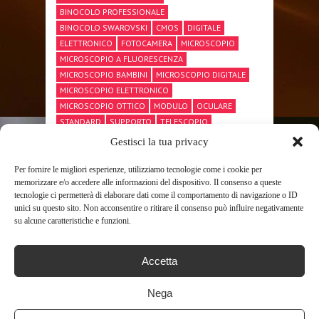
BINOCOLO PROFESSIONALE
BINOCOLO SWAROVSKI
CMOS
DIGITALE
ELETTRONICO
FOTOCAMERA
MICROSCOPIO
MICROSCOPIO A FLUORESCENZA
MICROSCOPIO BAMBINI
MICROSCOPIO DIGITALE
MICROSCOPIO ELETTRONICO
MICROSCOPIO OTTICO
MODULO
OCULARE
STANDARD
SUPPORTO
TELESCOPIO
TELESCOPIO CELESTRON
Gestisci la tua privacy
TELESCOPIO NEWTONIANO
TELESCOPIO PROFESSIONALE
USB
WIN1078
Per fornire le migliori esperienze, utilizziamo tecnologie come i cookie per
memorizzare e/o accedere alle informazioni del dispositivo. Il consenso a queste
tecnologie ci permetterà di elaborare dati come il comportamento di navigazione o ID
unici su questo sito. Non acconsentire o ritirare il consenso può influire negativamente
su alcune caratteristiche e funzioni.
SHARE THIS POST
Accetta
Nega