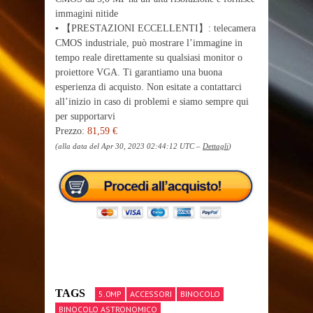
immagini nitide
▪ 【PRESTAZIONI ECCELLENTI】: telecamera
CMOS industriale, può mostrare l’immagine in
tempo reale direttamente su qualsiasi monitor o
proiettore VGA. Ti garantiamo una buona
esperienza di acquisto. Non esitate a contattarci
all’inizio in caso di problemi e siamo sempre qui
per supportarvi
Prezzo:
81,59 €
(alla data del Apr 30, 2023 02:44:12 UTC –
Dettagli
)
TAGS
5.0MP
ACCESSORI
BINOCOLO
BINOCOLO ASTRONOMICO