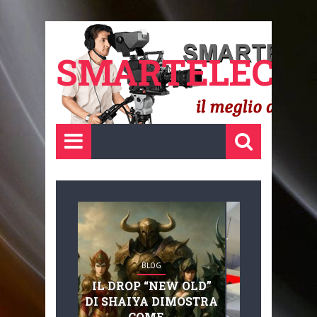
SMARTELECTR
BLOG
BLOG
IL DROP “NEW OLD”
ADVANC
DI SHAIYA DIMOSTRA
MOBILITY, 
COME ...
BASAGLIA: 