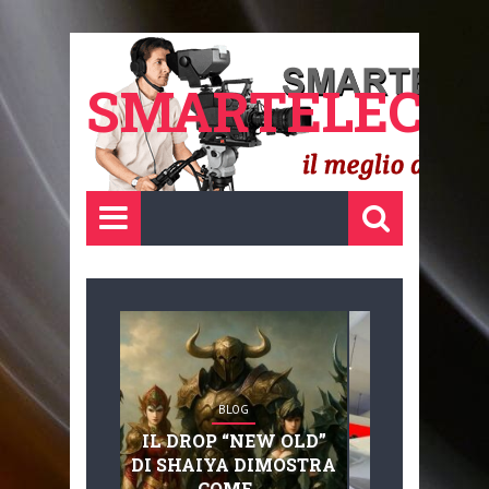
SMARTELECTR
BLOG
BLOG
IL DROP “NEW OLD”
ADVANC
DI SHAIYA DIMOSTRA
MOBILITY, 
COME ...
BASAGLIA: 