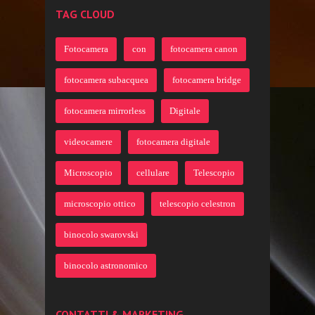
TAG CLOUD
Fotocamera
con
fotocamera canon
fotocamera subacquea
fotocamera bridge
fotocamera mirrorless
Digitale
videocamere
fotocamera digitale
Microscopio
cellulare
Telescopio
microscopio ottico
telescopio celestron
binocolo swarovski
binocolo astronomico
CONTATTI & MARKETING