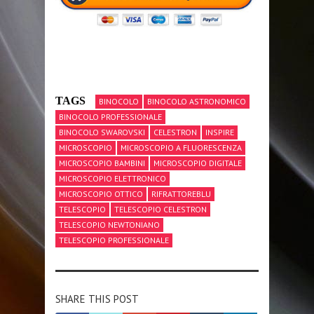
TAGS
BINOCOLO
BINOCOLO ASTRONOMICO
BINOCOLO PROFESSIONALE
BINOCOLO SWAROVSKI
CELESTRON
INSPIRE
MICROSCOPIO
MICROSCOPIO A FLUORESCENZA
MICROSCOPIO BAMBINI
MICROSCOPIO DIGITALE
MICROSCOPIO ELETTRONICO
MICROSCOPIO OTTICO
RIFRATTOREBLU
TELESCOPIO
TELESCOPIO CELESTRON
TELESCOPIO NEWTONIANO
TELESCOPIO PROFESSIONALE
SHARE THIS POST