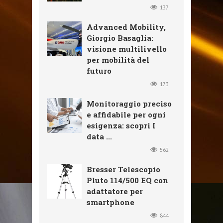
137
Advanced Mobility,
Giorgio Basaglia:
visione multilivello
per mobilità del
futuro
173
Monitoraggio preciso
e affidabile per ogni
esigenza: scopri I
data ...
562
Bresser Telescopio
Pluto 114/500 EQ con
adattatore per
smartphone
844