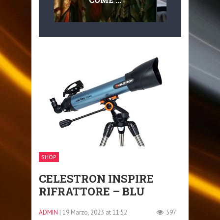
MULTILIVEL
MOBILITÀ
SHOP
CELESTRON INSPIRE
RIFRATTORE – BLU
ADMIN
| 19 Marzo, 2023 at 11:52
597