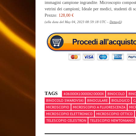
immagini campione ingrandite. Microscopio composto pr
vetrini dei campioni; Ideale per medici, studenti di sc
Prezzo:
128,00 €
(alla data del May 04, 2023 08:59:18 UTC –
Dettagli
)
TAGS
406000X10000X20000X
BINOCOLO
BIN
BINOCOLO SWAROVSKI
BINOCULARE
BIOLOGICO
C
MICROSCOPIO
MICROSCOPIO A FLUORESCENZA
MIC
MICROSCOPIO ELETTRONICO
MICROSCOPIO OTTICO
TELESCOPIO CELESTRON
TELESCOPIO NEWTONIANO