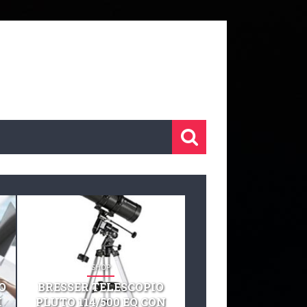
SHOP
SHOP
O
BRESSER TELESCOPIO
TELESCOPIO CELE
I
PLUTO 114/500 EQ CON
127 EQ TELESCO