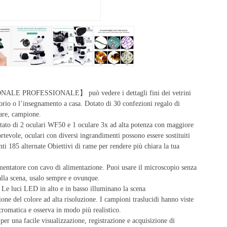
ROFESSIONALE】 può vedere i dettagli fini dei vetrini
torio o l’insegnamento a casa. Dotato di 30 confezioni regalo di
lare, campione.
2 oculari WF50 e 1 oculare 3x ad alta potenza con maggiore
rtevole, oculari con diversi ingrandimenti possono essere sostituiti
i 185 alternate Obiettivi di rame per rendere più chiara la tua
e con cavo di alimentazione. Puoi usare il microscopio senza
dalla scena, usalo sempre e ovunque.
 LED in alto e in basso illuminano la scena
 del colore ad alta risoluzione. I campioni traslucidi hanno viste
 cromatica e osserva in modo più realistico.
una facile visualizzazione, registrazione e acquisizione di