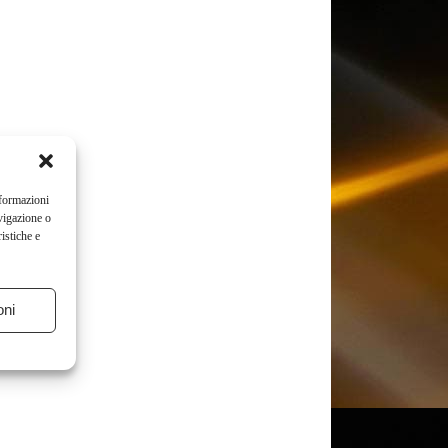
nformazioni
vigazione o
istiche e
oni