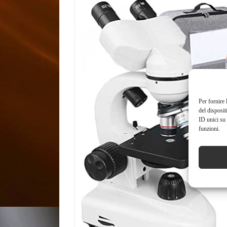
Per fornire 
del disposit
ID unici su 
funzioni.