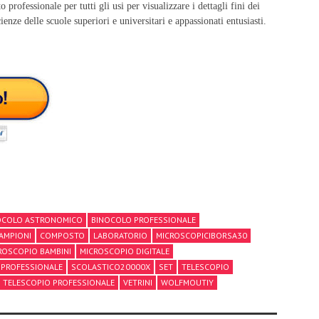
ofessionale per tutti gli usi per visualizzare i dettagli fini dei
ienze delle scuole superiori e universitari e appassionati entusiasti.
OCOLO ASTRONOMICO
BINOCOLO PROFESSIONALE
AMPIONI
COMPOSTO
LABORATORIO
MICROSCOPICIBORSA30
ROSCOPIO BAMBINI
MICROSCOPIO DIGITALE
PROFESSIONALE
SCOLASTICO20000X
SET
TELESCOPIO
TELESCOPIO PROFESSIONALE
VETRINI
WOLFMOUTIY