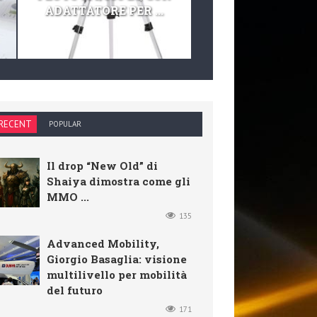
ADATTATORE PER ...
TELESCOPIO E KIT 
RECENT
POPULAR
Il drop “New Old” di
Shaiya dimostra come gli
MMO ...
135
Advanced Mobility,
Giorgio Basaglia: visione
multilivello per mobilità
del futuro
171