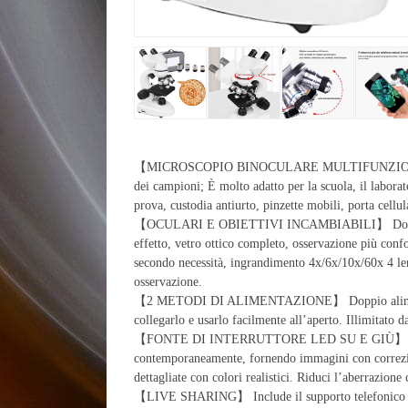
【MICROSCOPIO BINOCULARE MULTIFUNZIONALE P
dei campioni; È molto adatto per la scuola, il labora
prova, custodia antiurto, pinzette mobili, porta cellu
【OCULARI E OBIETTIVI INCAMBIABILI】 Dotato di 
effetto, vetro ottico completo, osservazione più confo
secondo necessità, ingrandimento 4x/6x/10x/60x 4 lent
osservazione.
【2 METODI DI ALIMENTAZIONE】 Doppio alimentator
collegarlo e usarlo facilmente all’aperto. Illimitato 
【FONTE DI INTERRUTTORE LED SU E GIÙ】 Le luci
contemporaneamente, fornendo immagini con correzione
dettagliate con colori realistici. Riduci l’aberrazione
【LIVE SHARING】 Include il supporto telefonico per 