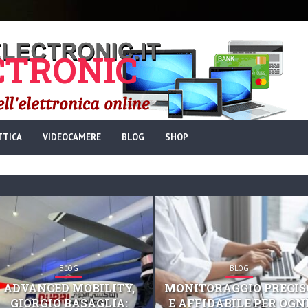
TRONIC
TTICA
VIDEOCAMERE
BLOG
SHOP
BLOG
BLOG
ADVANCED MOBILITY,
MONITORAGGIO PRECIS
GIORGIO BASAGLIA:
E AFFIDABILE PER OGN