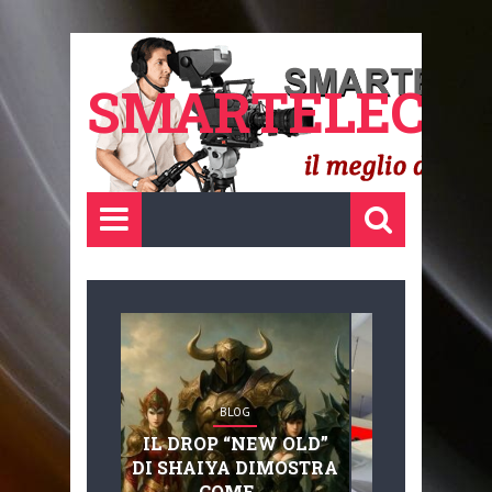
SMARTELECTR
BLOG
BLOG
IL DROP “NEW OLD”
ADVANC
DI SHAIYA DIMOSTRA
MOBILITY, 
COME ...
BASAGLIA: 