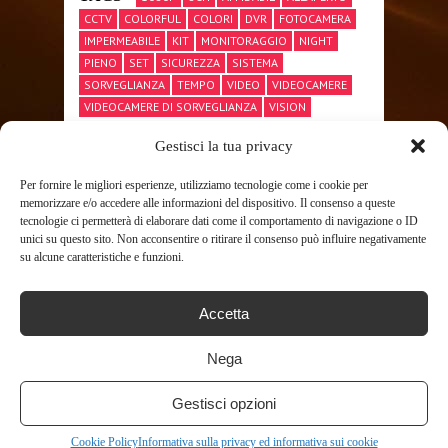
CCTV
COLORFUL
COLORI
DVR
FOTOCAMERA
IMPERMEABILE
KIT
MONITORAGGIO
NIGHT
PIENO
SET
SICUREZZA
SISTEMA
SORVEGLIANZA
TEMPO
VIDEO
VIDEOCAMERE
VIDEOCAMERE DI SORVEGLIANZA
VISION
Gestisci la tua privacy
Per fornire le migliori esperienze, utilizziamo tecnologie come i cookie per
SHARE THIS POST
memorizzare e/o accedere alle informazioni del dispositivo. Il consenso a queste
tecnologie ci permetterà di elaborare dati come il comportamento di navigazione o ID
unici su questo sito. Non acconsentire o ritirare il consenso può influire negativamente
su alcune caratteristiche e funzioni.
Accetta
RELATED POSTS
Nega
Gestisci opzioni
Cookie Policy
Informativa sulla privacy ed informativa sui cookie