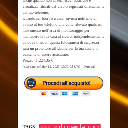
anche quando non ci sei, ricevi notifiche e
visualizza filmati dal vivo o registrati direttamente
dal tuo telefono.
Quando sei fuori o a casa, invierà notifiche di
avviso al tuo telefono una volta rilevato qualsiasi
movimento nell’area di monitoraggio per
mantenere la tua casa al sicuro, indipendentemente
da dove ti trovi, questa fotocamera di sicurezza
sarà un protettore affidabile per la tua casa e ti
consente di essere assicurato.
Prezzo:
1.224,35 €
(alla data del Mar 14, 2023 03:30:05 UTC –
Dettagli
)
TAGS
1080P
8CH
AFFIDABIL
ALLAPERTO