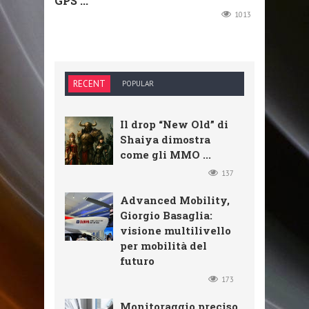
GPS ...
1013
RECENT
POPULAR
Il drop “New Old” di
Shaiya dimostra
come gli MMO ...
137
Advanced Mobility,
Giorgio Basaglia:
visione multilivello
per mobilità del
futuro
173
Monitoraggio preciso