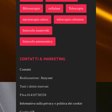
Microscopio
cellulare
Telescopio
microscopio ottico
telescopio celestron
binocolo swarovski
binocolo astronomico
CONTATTI & MARKETING
Contatti
Realizzazione:
Jizzy.net
Tutti i diritti riservati
P.Iva 01419730559
Informativa sulla privacy e politica dei cookie
Cookie UE