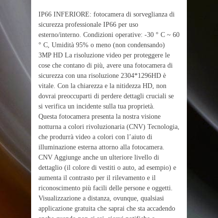
IP66 INFERIORE: fotocamera di sorveglianza di
sicurezza professionale IP66 per uso
esterno/interno. Condizioni operative: -30 ° C ~ 60
° C, Umidità 95% o meno (non condensando)
3MP HD La risoluzione video per proteggere le
cose che contano di più, avere una fotocamera di
sicurezza con una risoluzione 2304*1296HD è
vitale. Con la chiarezza e la nitidezza HD, non
dovrai preoccuparti di perdere dettagli cruciali se
si verifica un incidente sulla tua proprietà.
Questa fotocamera presenta la nostra visione
notturna a colori rivoluzionaria (CNV) Tecnologia,
che produrrà video a colori con l’aiuto di
illuminazione esterna attorno alla fotocamera.
CNV Aggiunge anche un ulteriore livello di
dettaglio (il colore di vestiti o auto, ad esempio) e
aumenta il contrasto per il rilevamento e il
riconoscimento più facili delle persone e oggetti.
Visualizzazione a distanza, ovunque, qualsiasi
applicazione gratuita che saprai che sta accadendo