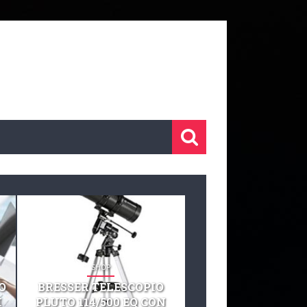
SHOP
SHOP
O
BRESSER TELESCOPIO
TELESCOPIO CELE
I
PLUTO 114/500 EQ CON
127 EQ TELESCO