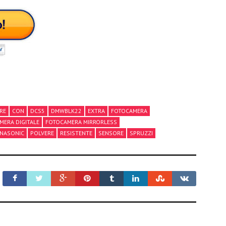
RE
CON
DCS5
DMWBLK22
EXTRA
FOTOCAMERA
MERA DIGITALE
FOTOCAMERA MIRRORLESS
NASONIC
POLVERE
RESISTENTE
SENSORE
SPRUZZI