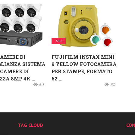
SHOP
AMERE DI
FUJIFILM INSTAX MINI
LIANZA SISTEMA
9 YELLOW FOTOCAMERA
ECAMERE DI
PER STAMPE, FORMATO
ZA 8MP 4K ...
62 ...
613
832
TAG CLOUD
CON