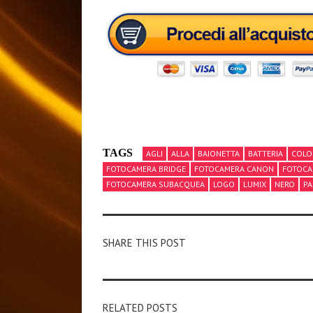
TAGS
AGLI
ALLA
BAIONETTA
BATTERIA
COLO
FOTOCAMERA BRIDGE
FOTOCAMERA CANON
FOTOCA
FOTOCAMERA SUBACQUEA
LOGO
LUMIX
NERO
PA
SHARE THIS POST
RELATED POSTS