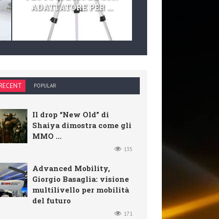
ADATTATORE PER ...
TELESCOPIO E KIT 
RECENT
POPULAR
Il drop “New Old” di
Shaiya dimostra come gli
MMO ...
135
Advanced Mobility,
Giorgio Basaglia: visione
multilivello per mobilità
del futuro
171