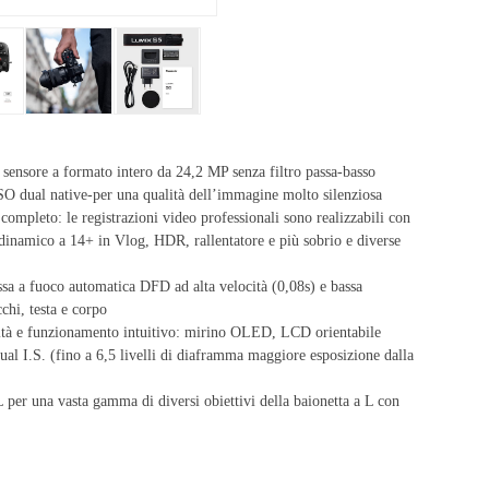
l sensore a formato intero da 24,2 MP senza filtro passa-basso
O dual native-per una qualità dell’immagine molto silenziosa
ompleto: le registrazioni video professionali sono realizzabili con
inamico a 14+ in Vlog, HDR, rallentatore e più sobrio e diverse
ssa a fuoco automatica DFD ad alta velocità (0,08s) e bassa
chi, testa e corpo
lità e funzionamento intuitivo: mirino OLED, LCD orientabile
ual I.S. (fino a 6,5 livelli di diaframma maggiore esposizione dalla
per una vasta gamma di diversi obiettivi della baionetta a L con