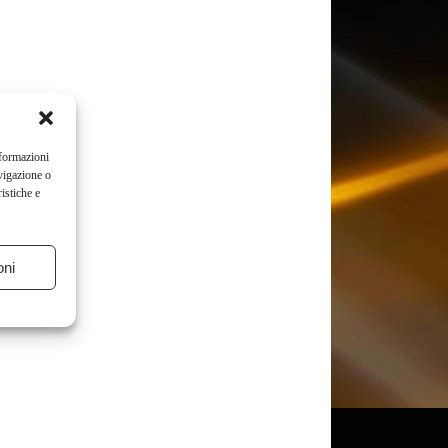
nformazioni
vigazione o
istiche e
oni