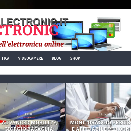
TRONIC
TTICA
VIDEOCAMERE
BLOG
SHOP
BLOG
BLOG
ADVANCED MOBILITY,
MONITORAGGIO PRECIS
GIORGIO BASAGLIA:
E AFFIDABILE PER OGN