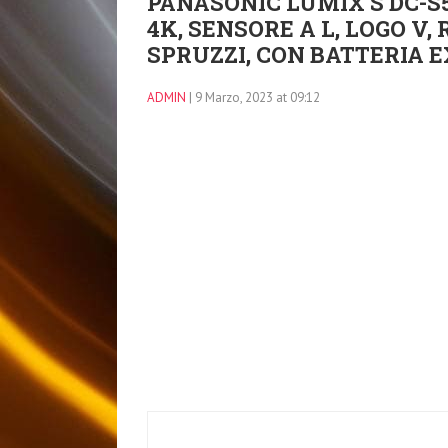
PANASONIC LUMIX S DC-S
4K, SENSORE A L, LOGO V,
SPRUZZI, CON BATTERIA 
ADMIN
| 9 Marzo, 2023 at 09:12