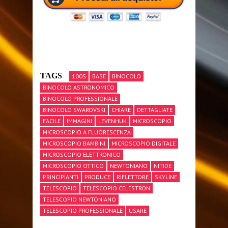
TAGS
100S
BASE
BINOCOLO
BINOCOLO ASTRONOMICO
BINOCOLO PROFESSIONALE
BINOCOLO SWAROVSKI
CHIARE
DETTAGLIATE
FACILE
IMMAGINI
LEVENHUK
MICROSCOPIO
MICROSCOPIO A FLUORESCENZA
MICROSCOPIO BAMBINI
MICROSCOPIO DIGITALE
MICROSCOPIO ELETTRONICO
MICROSCOPIO OTTICO
NEWTONIANO
NITIDE
PRINCIPIANTI
PRODUCE
RIFLETTORE
SKYLINE
TELESCOPIO
TELESCOPIO CELESTRON
TELESCOPIO NEWTONIANO
TELESCOPIO PROFESSIONALE
USARE