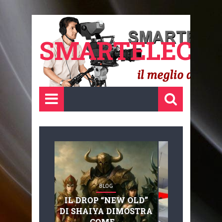
SMARTELECTR
BLOG
BLOG
IL DROP “NEW OLD”
ADVANC
DI SHAIYA DIMOSTRA
MOBILITY, 
COME ...
BASAGLIA: 