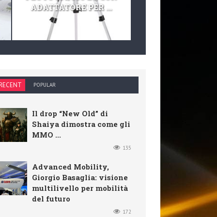
ADATTATORE PER ...
TELESCOPIO E KIT 
RECENT
POPULAR
Il drop “New Old” di
Shaiya dimostra come gli
MMO ...
135
Advanced Mobility,
Giorgio Basaglia: visione
multilivello per mobilità
del futuro
172