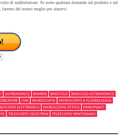
izio di soddisfazione. Se avete qualsiasi domanda sul prodotto e sul
i, faremo del nostro meglio per aiutarvi.
I
ASTRONOMICO
BAMBINI
BINOCOLO
BINOCOLO ASTRONOMICO
CERCATORE
CON
MICROSCOPIO
MICROSCOPIO A FLUORESCENZA
ROSCOPIO ELETTRONICO
MICROSCOPIO OTTICO
PRINCIPIANTI
PIO
TELESCOPIO CELESTRON
TELESCOPIO NEWTONIANO