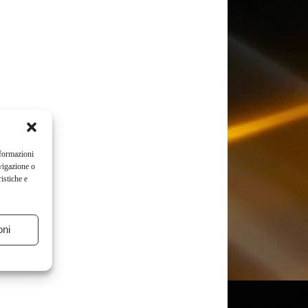
nformazioni
vigazione o
istiche e
oni