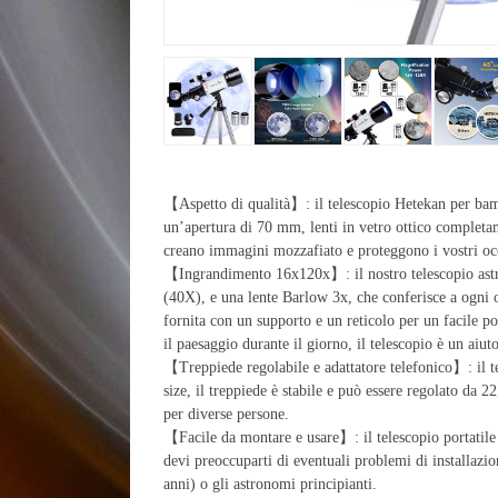
【Aspetto di qualità】: il telescopio Hetekan per bam
un’apertura di 70 mm, lenti in vetro ottico completam
creano immagini mozzafiato e proteggono i vostri oc
【Ingrandimento 16x120x】: il nostro telescopio ast
(40X), e una lente Barlow 3x, che conferisce a ogni 
fornita con un supporto e un reticolo per un facile po
il paesaggio durante il giorno, il telescopio è un aiut
【Treppiede regolabile e adattatore telefonico】: il te
size, il treppiede è stabile e può essere regolato da 
per diverse persone.
【Facile da montare e usare】: il telescopio portatile h
devi preoccuparti di eventuali problemi di installazio
anni) o gli astronomi principianti.