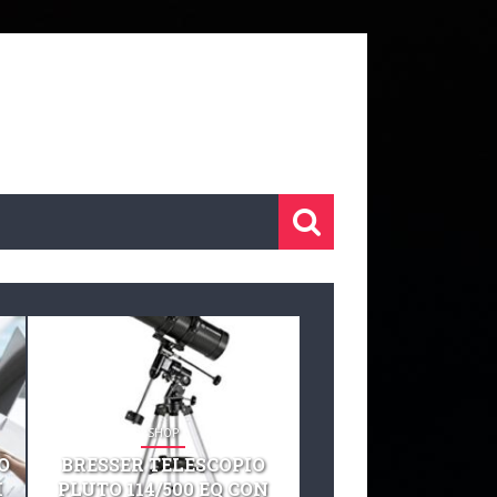
SHOP
SHOP
O
BRESSER TELESCOPIO
TELESCOPIO CELE
I
PLUTO 114/500 EQ CON
127 EQ TELESCO