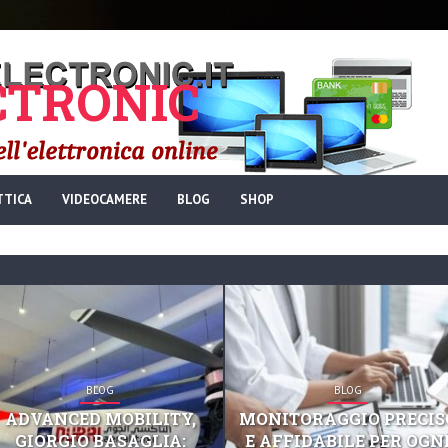
TRONIC
TTICA
VIDEOCAMERE
BLOG
SHOP
BLOG
BLOG
ADVANCED MOBILITY,
MONITORAGGIO PRECIS
GIORGIO BASAGLIA:
E AFFIDABILE PER OGN