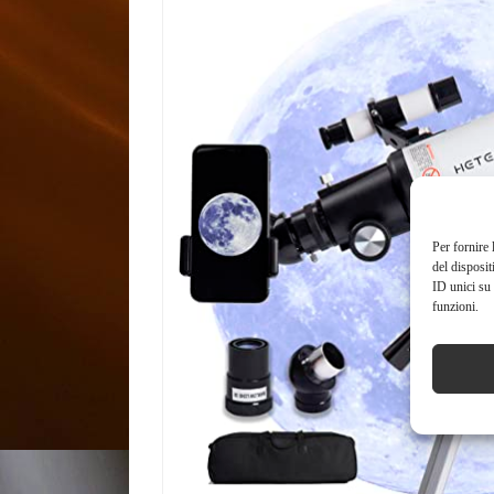
Per fornire 
del disposit
ID unici su 
funzioni.