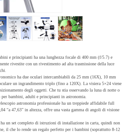
bini e principianti ha una lunghezza focale di 400 mm (f/5.7) e
ente rivestite con un rivestimento ad alta trasmissione della luce
chi.
ronomico ha due oculari intercambiabili da 25 mm (16X), 10 mm
oculare un ingrandimento triplo (fino a 120X). La visiera 5×24 viene
sizionamento degli oggetti. Che tu stia osservando la luna di notte o
o per bambini, adulti e principianti in astronomia.
lescopio astronomia professionale ha un treppiede affidabile full
22,04 “a 47,63” in altezza, offre una vasta gamma di angoli di visione
a un set completo di istruzioni di installazione in carta, quindi non
ne, il che lo rende un regalo perfetto per i bambini (soprattutto 8-12