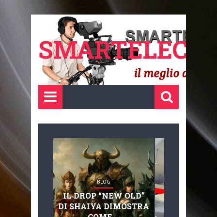
SMARTELECTR
BLOG
BLOG
IL DROP “NEW OLD”
ADVANC
DI SHAIYA DIMOSTRA
MOBILITY, 
COME ...
BASAGLIA: 