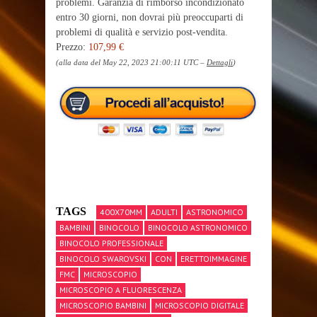
problemi. Garanzia di rimborso incondizionato
entro 30 giorni, non dovrai più preoccuparti di
problemi di qualità e servizio post-vendita.
Prezzo:
107,99 €
(alla data del May 22, 2023 21:00:11 UTC –
Dettagli
)
TAGS
400X70MM
ADULTI
ASTRONOMICO
BAMBINI
BINOCOLO
BINOCOLO ASTRONOMICO
BINOCOLO PROFESSIONALE
BINOCOLO SWAROVSKI
CON
ERETTOIMMAGINE
FMC
MICROSCOPIO
MICROSCOPIO A FLUORESCENZA
MICROSCOPIO BAMBINI
MICROSCOPIO DIGITALE