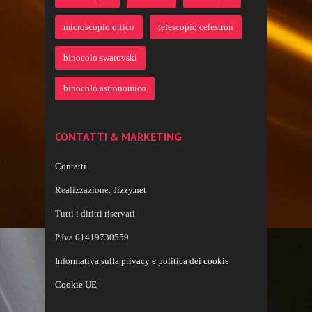
microscopio ottico
telescopio celestron
binocolo swarovski
binocolo astronomico
CONTATTI & MARKETING
Contatti
Realizzazione:
Jizzy.net
Tutti i diritti riservati
P.Iva 01419730559
Informativa sulla privacy e politica dei cookie
Cookie UE