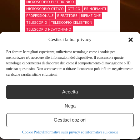
MICROSCOPIO ELETTRONICO
MICROSCOPIO OTTICO
OTTICO
PRINCIPIANTI
PROFESSIONALE
RIFRATTORE
RIFRAZIONE
TELESCOPIO
TELESCOPIO CELESTRON
TELESCOPIO NEWTONIANO
TELESCOPIO PROFESSIONALE
TREPPIEDE
Gestisci la tua privacy
Per fornire le migliori esperienze, utilizziamo tecnologie come i cookie per
memorizzare e/o accedere alle informazioni del dispositivo. Il consenso a queste
SHARE THIS POST
tecnologie ci permetterà di elaborare dati come il comportamento di navigazione o ID
unici su questo sito. Non acconsentire o ritirare il consenso può influire negativamente
su alcune caratteristiche e funzioni.
Accetta
Nega
RELATED POSTS
Gestisci opzioni
Cookie Policy
Informativa sulla privacy ed informativa sui cookie