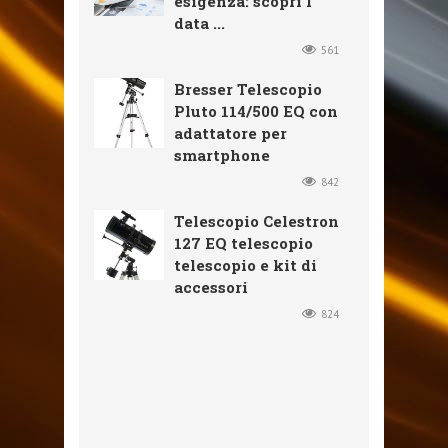
esigenza: scopri I
data ...
561
Bresser Telescopio
Pluto 114/500 EQ con
adattatore per
smartphone
842
Telescopio Celestron
127 EQ telescopio
telescopio e kit di
accessori
824