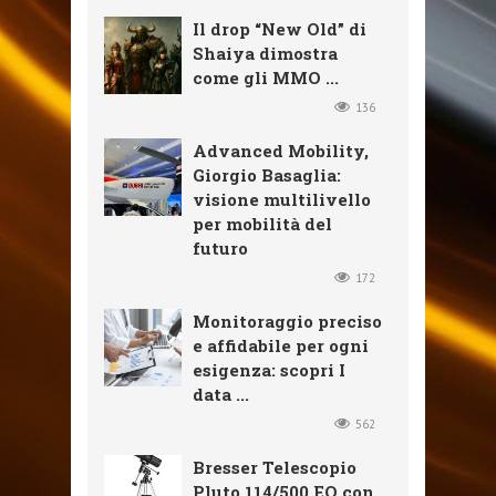
Il drop “New Old” di
Shaiya dimostra
come gli MMO ...
136
Advanced Mobility,
Giorgio Basaglia:
visione multilivello
per mobilità del
futuro
172
Monitoraggio preciso
e affidabile per ogni
esigenza: scopri I
data ...
562
Bresser Telescopio
Pluto 114/500 EQ con