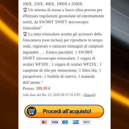
100X, 250X, 400X, 1000X e 2500X.
🏆 Un sistema di messa a fuoco ultra-preciso per
effettuare regolazioni grossolane ed estremamente
sottili, da SW380T SWIFT microscopio
trinoculare”
🏆 La testa trinoculare accetta gli accessori della
fotocamera (non inclusi) per riprodurre in tempo
reale, registrare e catturare immagini di campioni
ingranditi …. Elenco pacchetti: 1 SW380T
SWIFT microscopio trinoculare; 1 coppia di
oculari WF10X ; 1 coppia di oculari WF25X ; 1
campione di olio per immersione; 1 filtro blu; 1
parapolvere; 1 fusibile di riserva; 1 manuale
dell’utente.”
Prezzo:
289,99 €
(alla data del Dec 13, 2020 00:57:55 UTC –
Dettagli
)