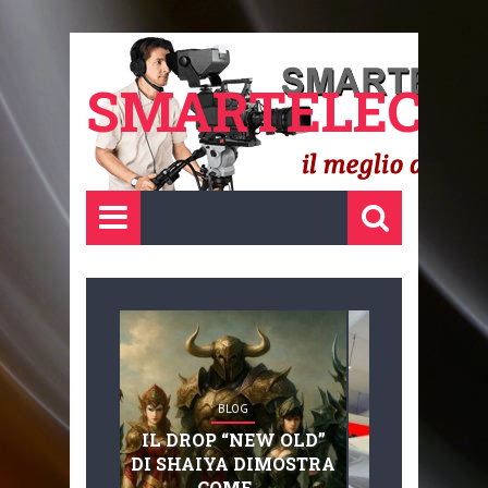
SMARTELECTR
BLOG
BLOG
IL DROP “NEW OLD”
ADVANC
DI SHAIYA DIMOSTRA
MOBILITY, 
COME ...
BASAGLIA: 