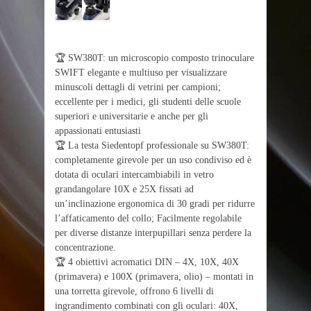
🏆 SW380T: un microscopio composto trinoculare
SWIFT elegante e multiuso per visualizzare
minuscoli dettagli di vetrini per campioni;
eccellente per i medici, gli studenti delle scuole
superiori e universitarie e anche per gli
appassionati entusiasti
🏆 La testa Siedentopf professionale su SW380T:
completamente girevole per un uso condiviso ed è
dotata di oculari intercambiabili in vetro
grandangolare 10X e 25X fissati ad
un’inclinazione ergonomica di 30 gradi per ridurre
l’affaticamento del collo; Facilmente regolabile
per diverse distanze interpupillari senza perdere la
concentrazione.
🏆 4 obiettivi acromatici DIN – 4X, 10X, 40X
(primavera) e 100X (primavera, olio) – montati in
una torretta girevole, offrono 6 livelli di
ingrandimento combinati con gli oculari: 40X,