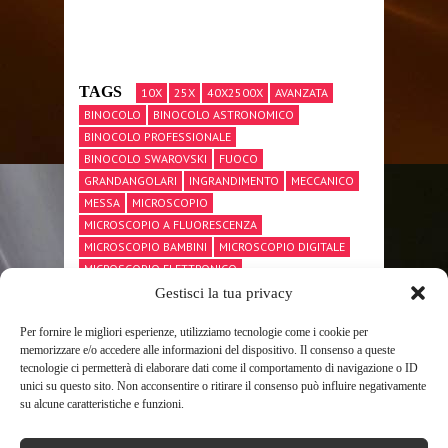
TAGS
10X
25X
40X2500X
AVANZATA
BINOCOLO
BINOCOLO ASTRONOMICO
BINOCOLO PROFESSIONALE
BINOCOLO SWAROVSKI
FUOCO
GRANDANGOLARI
INGRANDIMENTO
MECCANICO
MESSA
MICROSCOPIO
MICROSCOPIO A FLUORESCENZA
MICROSCOPIO BAMBINI
MICROSCOPIO DIGITALE
MICROSCOPIO ELETTRONICO
MICROSCOPIO OTTICO
OCULARI
RICERCA
Gestisci la tua privacy
SIEDENTOPF
SW380T
SWIFT
TAVOLINO
Per fornire le migliori esperienze, utilizziamo tecnologie come i cookie per
TELESCOPIO
TELESCOPIO CELESTRON
memorizzare e/o accedere alle informazioni del dispositivo. Il consenso a queste
TELESCOPIO NEWTONIANO
tecnologie ci permetterà di elaborare dati come il comportamento di navigazione o ID
TELESCOPIO PROFESSIONALE
TESTA
unici su questo sito. Non acconsentire o ritirare il consenso può influire negativamente
TRINOCULARE
ULTRAPRECISASPINA
su alcune caratteristiche e funzioni.