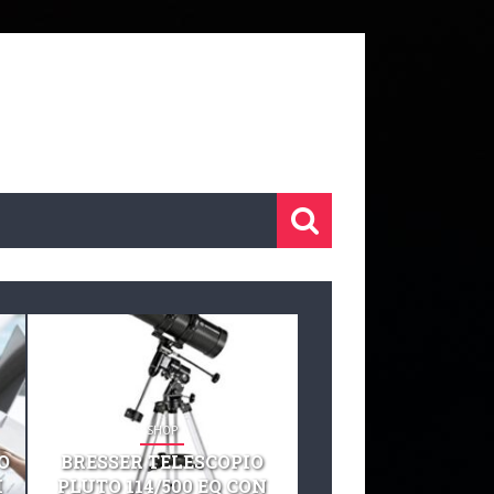
SHOP
SHOP
O
BRESSER TELESCOPIO
TELESCOPIO CELE
I
PLUTO 114/500 EQ CON
127 EQ TELESCO