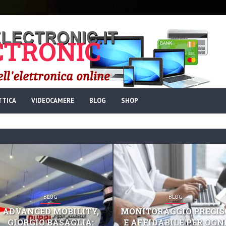
TRONIC
TTICA
VIDEOCAMERE
BLOG
SHOP
BLOG
BLOG
ADVANCED MOBILITY,
MONITORAGGIO PRECIS
GIORGIO BASAGLIA:
E AFFIDABILE PER OGN