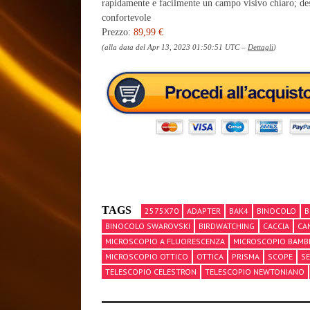
rapidamente e facilmente un campo visivo chiaro; des
confortevole
Prezzo:
89,99 €
(alla data del Apr 13, 2023 01:50:51 UTC –
Dettagli
)
TAGS
2575X70
ADAPTER
BAK4
BINOCOLO
B
BINOCOLO SWAROVSKI
BIRDWATCHING
CACCIA
CA
MICROSCOPIO A FLUORESCENZA
MICROSCOPIO BAMBI
MICROSCOPIO OTTICO
OTTICA
PRISMA
SCOPE
S
TELESCOPIO CELESTRON
TELESCOPIO NEWTONIANO