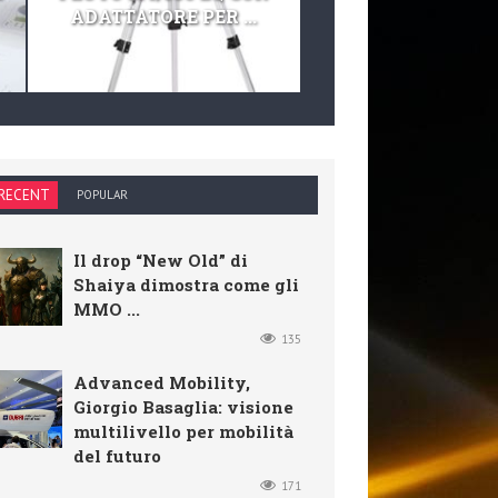
ADATTATORE PER ...
TELESCOPIO E KIT 
RECENT
POPULAR
Il drop “New Old” di
Shaiya dimostra come gli
MMO ...
135
Advanced Mobility,
Giorgio Basaglia: visione
multilivello per mobilità
del futuro
171