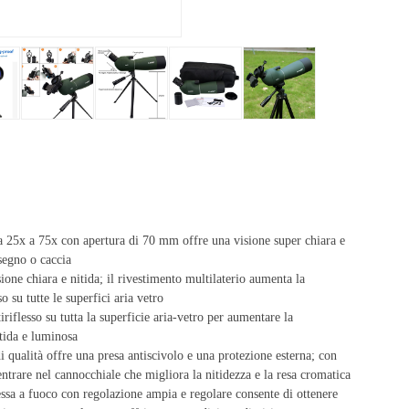
a 25x a 75x con apertura di 70 mm offre una visione super chiara e
 segno o caccia
one chiara e nitida; il rivestimento multilaterio aumenta la
o su tutte le superfici aria vetro
iriflesso su tutta la superficie aria-vetro per aumentare la
tida e luminosa
qualità offre una presa antiscivolo e una protezione esterna; con
 entrare nel cannocchiale che migliora la nitidezza e la resa cromatica
essa a fuoco con regolazione ampia e regolare consente di ottenere