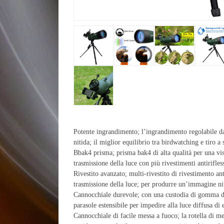
Potente ingrandimento; l’ingrandimento regolabile d
nitida; il miglior equilibrio tra birdwatching e tiro a
Bbak4 prisma; prisma bak4 di alta qualità per una visi
trasmissione della luce con più rivestimenti antirifless
Rivestito avanzato; multi-rivestito di rivestimento ant
trasmissione della luce; per produrre un’immagine ni
Cannocchiale durevole; con una custodia di gomma di 
parasole estensibile per impedire alla luce diffusa di
Cannocchiale di facile messa a fuoco; la rotella di m