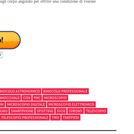
ign corpo angolato per offrire una condizione di visione
INOCOLO ASTRONOMICO
BINOCOLO PROFESSIONALE
NNOCCHIALE
CON
FMC
MICROSCOPIO
NI
MICROSCOPIO DIGITALE
MICROSCOPIO ELETTRONICO
EGNO
SMARTPHONE
SPOTTING
SV28
SVBONY
TELESCOPIO
TELESCOPIO PROFESSIONALE
TIRO
TREPPIEDI