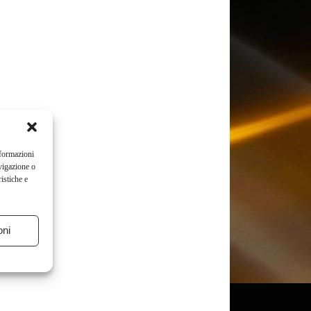
nformazioni
vigazione o
istiche e
oni