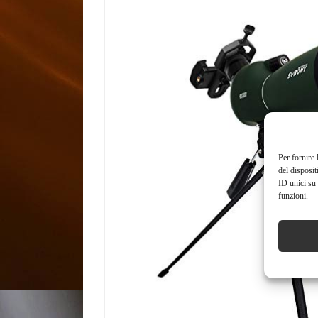
Per fornire 
del disposit
ID unici su 
funzioni.