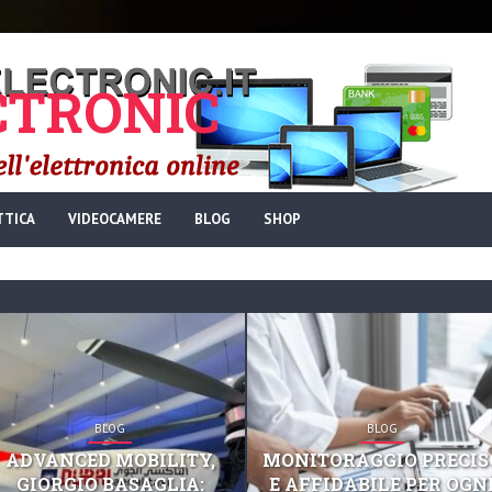
TRONIC
TTICA
VIDEOCAMERE
BLOG
SHOP
BLOG
BLOG
ADVANCED MOBILITY,
MONITORAGGIO PRECIS
GIORGIO BASAGLIA:
E AFFIDABILE PER OGN