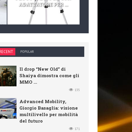
ADATTATORE PER ...
TELESCOPIO E KIT 
RECENT
POPULAR
Il drop “New Old” di
Shaiya dimostra come gli
MMO ...
135
Advanced Mobility,
Giorgio Basaglia: visione
multilivello per mobilità
del futuro
171