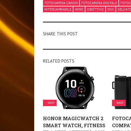
FOTOCAMERA CANON
FOTOCAMERA DIGITALE
FOTOC
INTERCAMBIABILE
NERO
OBIETTIVO
OSS
SEL247
SHARE THIS POST
RELATED POSTS
SHOP
SHOP
HONOR MAGICWATCH 2
FOTOC
SMART WATCH, FITNESS
COMPAT