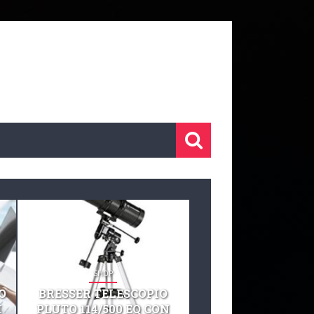
SHOP
SHOP
O
BRESSER TELESCOPIO
TELESCOPIO CELE
I
PLUTO 114/500 EQ CON
127 EQ TELESCO