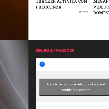
TRACKER ATTIVITÀ CON
MEGAP
FREQUENZA ...
VIDEOC
959
DOMESTI
SEGUICI SU FACEBOOK
Click to accept marketing cookies and
enable this content