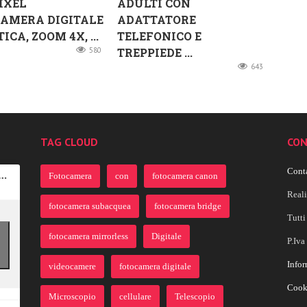
IXEL
ADULTI CON
AMERA DIGITALE
ADATTATORE
CA, ZOOM 4X, ...
TELEFONICO E
580
TREPPIEDE ...
643
TAG CLOUD
CON
Conta
Fotocamera
con
fotocamera canon
Real
fotocamera subacquea
fotocamera bridge
Tutti 
fotocamera mirrorless
Digitale
P.Iv
Infor
videocamere
fotocamera digitale
Cook
Microscopio
cellulare
Telescopio