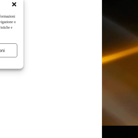
nformazioni
vigazione o
istiche e
oni