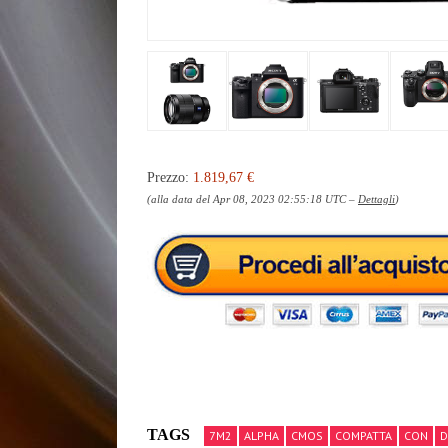
Prezzo:
1.819,67 €
(alla data del Apr 08, 2023 02:55:18 UTC –
Dettagli
)
TAGS
7M2
ALPHA
CMOS
COMPATTA
CON
D