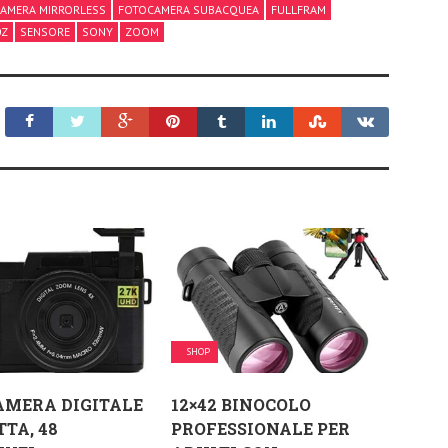
AMERA MIRRORLESS
FOTOCAMERA SUBACQUEA
FULLFRAM
0Z
SENSORE
SONY
ZOOM
SHOP
AMERA DIGITALE
12×42 BINOCOLO
TA, 48
PROFESSIONALE PER