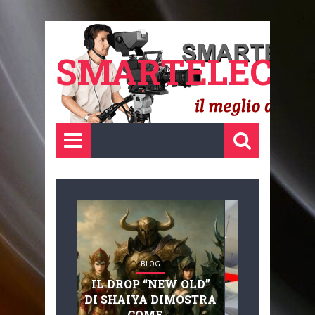
SMARTELECTR
BLOG
BLOG
IL DROP “NEW OLD”
ADVANC
DI SHAIYA DIMOSTRA
MOBILITY, 
COME ...
BASAGLIA: 