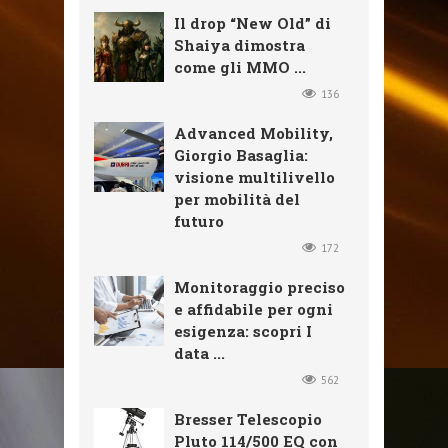
Il drop “New Old” di
Shaiya dimostra
come gli MMO ...
136
Advanced Mobility,
Giorgio Basaglia:
visione multilivello
per mobilità del
futuro
172
Monitoraggio preciso
e affidabile per ogni
esigenza: scopri I
data ...
562
Bresser Telescopio
Pluto 114/500 EQ con