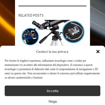
RELATED POSTS
Gestisci la tua privacy
SHOP
Per fornire le migliori esperienze, utilizziamo tecnologie come i cookie per
memorizzare e/o accedere alle informazioni del dispositivo. Il consenso a queste
tecnologie ci permetterà di elaborare dati come il comportamento di navigazione o ID
BNISE TELESCOPIO A RIFRAZIONE
unici su questo sito. Non acconsentire o ritirare il consenso può influire negativamente
PORTATILE DI 70 MM E BINOCOLO
su alcune caratteristiche e funzioni.
...
1061
Accetta
Nega