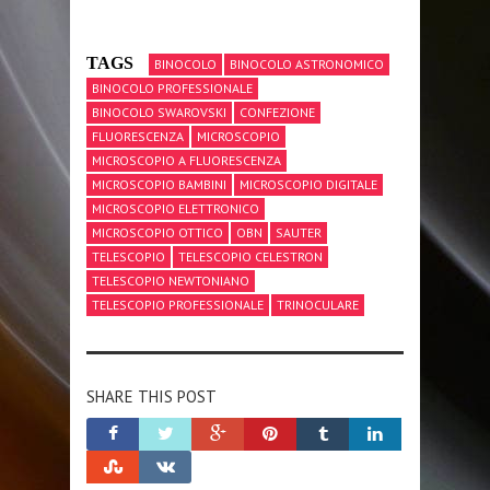
TAGS
BINOCOLO
BINOCOLO ASTRONOMICO
BINOCOLO PROFESSIONALE
BINOCOLO SWAROVSKI
CONFEZIONE
FLUORESCENZA
MICROSCOPIO
MICROSCOPIO A FLUORESCENZA
MICROSCOPIO BAMBINI
MICROSCOPIO DIGITALE
MICROSCOPIO ELETTRONICO
MICROSCOPIO OTTICO
OBN
SAUTER
TELESCOPIO
TELESCOPIO CELESTRON
TELESCOPIO NEWTONIANO
TELESCOPIO PROFESSIONALE
TRINOCULARE
SHARE THIS POST