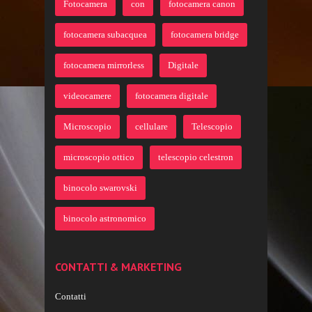
Fotocamera
con
fotocamera canon
fotocamera subacquea
fotocamera bridge
fotocamera mirrorless
Digitale
videocamere
fotocamera digitale
Microscopio
cellulare
Telescopio
microscopio ottico
telescopio celestron
binocolo swarovski
binocolo astronomico
CONTATTI & MARKETING
Contatti