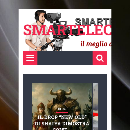
SMARTELECTR
BLOG
BLOG
IL DROP “NEW OLD”
ADVANC
DI SHAIYA DIMOSTRA
MOBILITY, 
COME ...
BASAGLIA: 