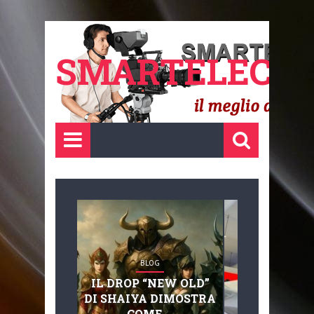
SMARTELECTR
BLOG
BLOG
IL DROP “NEW OLD”
ADVANC
DI SHAIYA DIMOSTRA
MOBILITY, 
COME ...
BASAGLIA: 