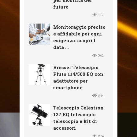
per mobilità del
futuro
172
Monitoraggio preciso
e affidabile per ogni
esigenza: scopri I
data ...
561
Bresser Telescopio
Pluto 114/500 EQ con
adattatore per
smartphone
844
Telescopio Celestron
127 EQ telescopio
telescopio e kit di
accessori
824