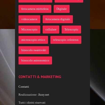
fotocamera mirrorless
Digitale
videocamere
fotocamera digitale
Microscopio
cellulare
Telescopio
microscopio ottico
telescopio celestron
binocolo swarovski
binocolo astronomico
CONTATTI & MARKETING
Contatti
Realizzazione:
Jizzy.net
Tutti i diritti riservati