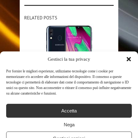
RELATED POSTS
Gestisci la tua privacy
Per fornire le migliori esperienze, utilizziamo tecnologie come i cookie per
memorizzare e/o accedere alle informazioni del dispositivo. Il consenso a queste
SHOP
tecnologie ci permetterà di elaborare dati come il comportamento di navigazione o ID
unici su questo sito. Non acconsentire o ritirare il consenso può influire negativamente
SAMSUNG GALAXY A40
su alcune caratteristiche e funzioni.
SMARTPHONE
758
Accetta
Nega