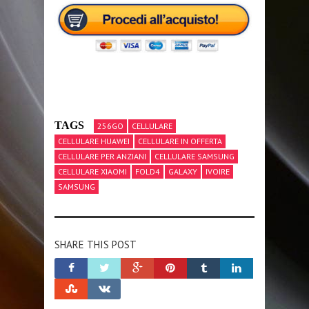
TAGS
256GO
CELLULARE
CELLULARE HUAWEI
CELLULARE IN OFFERTA
CELLULARE PER ANZIANI
CELLULARE SAMSUNG
CELLULARE XIAOMI
FOLD4
GALAXY
IVOIRE
SAMSUNG
SHARE THIS POST