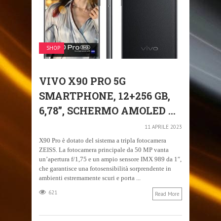
SHOP
VIVO X90 PRO 5G
SMARTPHONE, 12+256 GB,
6,78”, SCHERMO AMOLED ...
11 APRILE 2023
X90 Pro è dotato del sistema a tripla fotocamera
ZEISS. La fotocamera principale da 50 MP vanta
un’apertura f/1,75 e un ampio sensore IMX 989 da 1″,
che garantisce una fotosensibilità sorprendente in
ambienti estremamente scuri e porta ...
621
Read More