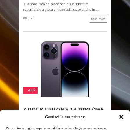
·Il dispositivo colpisce per la sua struttura
superficiale a presa e viene utilizzato anche in ...
630
Read More
SHOP
APPLE IPHONE 14 PRO (256
Gestisci la tua privacy
GB) – VIOLA SCURO
10 APRILE 2023
Per fornire le migliori esperienze, utilizziamo tecnologie come i cookie per