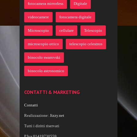
fotocamera mirrorless
Digitale
videocamere
fotocamera digitale
Microscopio
cellulare
Telescopio
microscopio ottico
telescopio celestron
binocolo swarovski
binocolo astronomico
CONTATTI & MARKETING
Contatti
Realizzazione:
Jizzy.net
Tutti i diritti riservati
P.Iva 01419730559