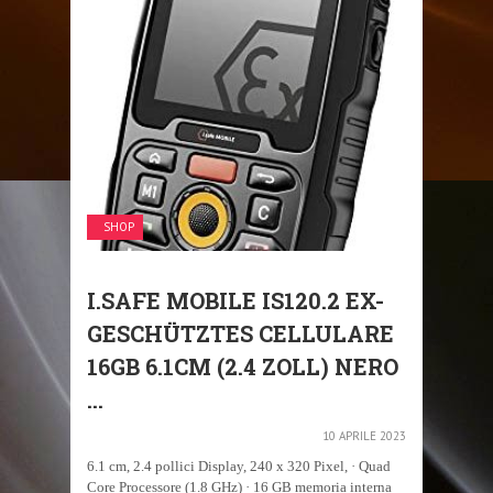
SHOP
I.SAFE MOBILE IS120.2 EX-
GESCHÜTZTES CELLULARE
16GB 6.1CM (2.4 ZOLL) NERO
...
10 APRILE 2023
6.1 cm, 2.4 pollici Display, 240 x 320 Pixel, · Quad
Core Processore (1.8 GHz) · 16 GB memoria interna