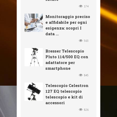
174
Monitoraggio preciso
e affidabile per ogni
esigenza: scopri I
data ...
563
Bresser Telescopio
Pluto 114/500 EQ con
adattatore per
smartphone
845
Telescopio Celestron
127 EQ telescopio
telescopio e kit di
accessori
826