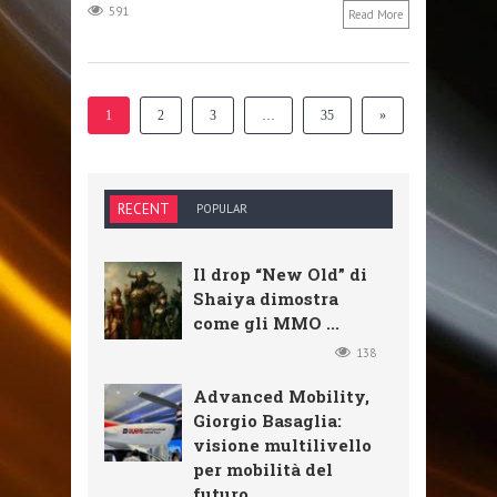
591
Read More
1
2
3
…
35
»
RECENT
POPULAR
Il drop “New Old” di
Shaiya dimostra
come gli MMO ...
138
Advanced Mobility,
Giorgio Basaglia:
visione multilivello
per mobilità del
futuro