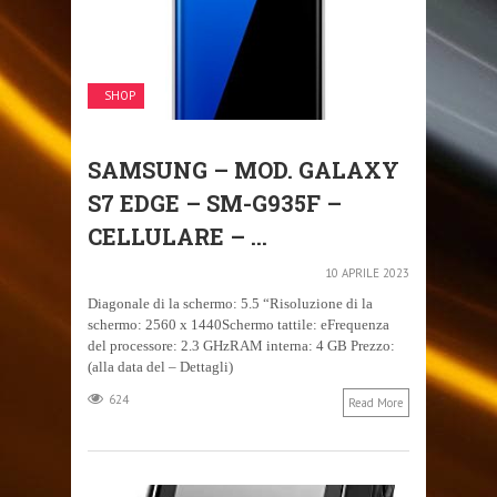
SHOP
SAMSUNG – MOD. GALAXY
S7 EDGE – SM-G935F –
CELLULARE – ...
10 APRILE 2023
Diagonale di la schermo: 5.5 “Risoluzione di la
schermo: 2560 x 1440Schermo tattile: eFrequenza
del processore: 2.3 GHzRAM interna: 4 GB Prezzo:
(alla data del – Dettagli)
624
Read More