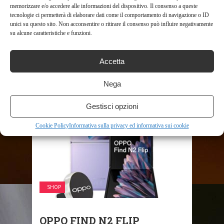
memorizzare e/o accedere alle informazioni del dispositivo. Il consenso a queste
Display Super Retina XDR da 6,1″ always-on con
tecnologie ci permetterà di elaborare dati come il comportamento di navigazione o ID
ProMotionDynamic Island, un modo mai visto per
unici su questo sito. Non acconsentire o ritirare il consenso può influire negativamente
interagire con iPhoneFotocamera principale da
su alcune caratteristiche e funzioni.
48MP: risoluzione fino a 4 volte più altaModalità
Cinema: ora con Dolby Vision 4K fino ...
Accetta
610
Read More
Nega
Gestisci opzioni
Cookie Policy
Informativa sulla privacy ed informativa sui cookie
SHOP
OPPO FIND N2 FLIP