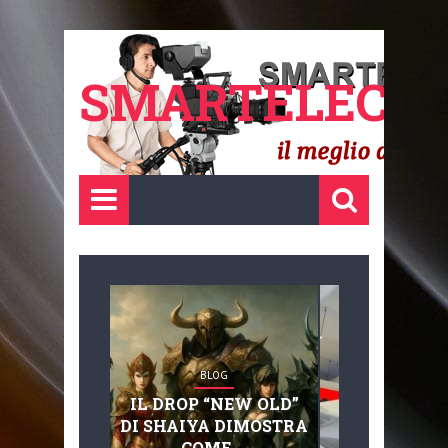
SMARTELECTR
BLOG
BLOG
IL DROP “NEW OLD”
ADVANC
DI SHAIYA DIMOSTRA
MOBILITY, 
COME ...
BASAGLIA: 