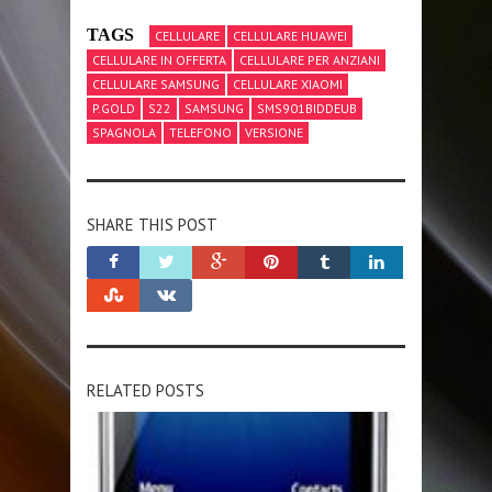
TAGS
CELLULARE
CELLULARE HUAWEI
CELLULARE IN OFFERTA
CELLULARE PER ANZIANI
CELLULARE SAMSUNG
CELLULARE XIAOMI
P.GOLD
S22
SAMSUNG
SMS901BIDDEUB
SPAGNOLA
TELEFONO
VERSIONE
SHARE THIS POST
RELATED POSTS