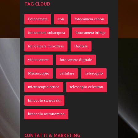
TAG CLOUD
Fotocamera
con
fotocamera canon
fotocamera subacquea
fotocamera bridge
fotocamera mirrorless
Digitale
videocamere
fotocamera digitale
Microscopio
cellulare
Telescopio
microscopio ottico
telescopio celestron
binocolo swarovski
binocolo astronomico
CONTATTI & MARKETING