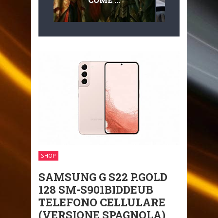
MULTILIVEL
MOBILITÀ
SHOP
SAMSUNG G S22 P.GOLD
128 SM-S901BIDDEUB
TELEFONO CELLULARE
(VERSIONE SPAGNOLA)