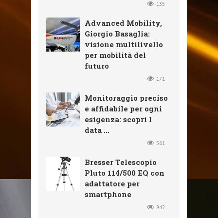
135
Advanced Mobility,
Giorgio Basaglia:
visione multilivello
per mobilità del
futuro
171
Monitoraggio preciso
e affidabile per ogni
esigenza: scopri I
data ...
561
Bresser Telescopio
Pluto 114/500 EQ con
adattatore per
smartphone
842