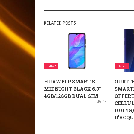
RELATED POSTS
SHOP
SHOP
HUAWEI P SMART S
OUKITE
MIDNIGHT BLACK 6.3″
SMART
4GB/128GB DUAL SIM
OFFERT
620
CELLU
10.0 4G
D’ACQUA