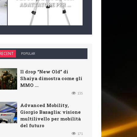
ADATTATORE PER ...
TELESCOPIO E KIT 
RECENT
POPULAR
Il drop “New Old” di
Shaiya dimostra come gli
MMO ...
135
Advanced Mobility,
Giorgio Basaglia: visione
multilivello per mobilità
del futuro
171