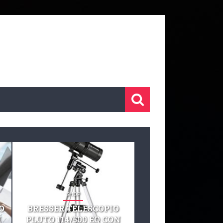
SHOP
SHOP
O
BRESSER TELESCOPIO
TELESCOPIO CELE
I
PLUTO 114/500 EQ CON
127 EQ TELESCO