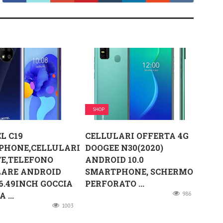
SHOP
L C19
CELLULARI OFFERTA 4G
PHONE,CELLULARI
DOOGEE N30(2020)
E,TELEFONO
ANDROID 10.0
LARE ANDROID
SMARTPHONE, SCHERMO
,6.49INCH GOCCIA
PERFORATO ...
 ...
986
1003