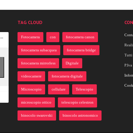
TAG CLOUD
CON
Conta
Fotocamera
con
fotocamera canon
Real
fotocamera subacquea
fotocamera bridge
Tutti 
fotocamera mirrorless
Digitale
P.Iv
Infor
videocamere
fotocamera digitale
Cook
Microscopio
cellulare
Telescopio
microscopio ottico
telescopio celestron
binocolo swarovski
binocolo astronomico