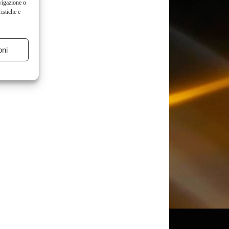
vigazione o
istiche e
oni