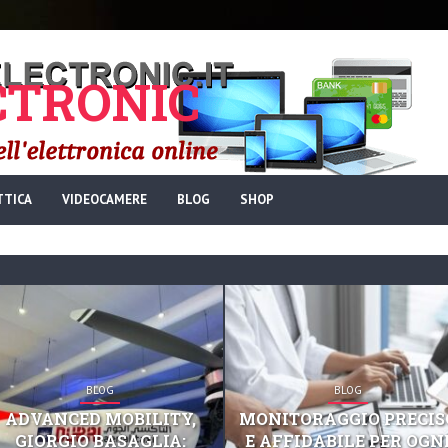
TRONIC
TTICA
VIDEOCAMERE
BLOG
SHOP
BLOG
BLOG
ADVANCED MOBILITY,
MONITORAGGIO PRECIS
GIORGIO BASAGLIA:
E AFFIDABILE PER OGN