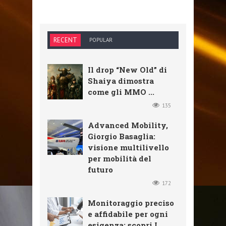
RECENT
POPULAR
Il drop “New Old” di
Shaiya dimostra
come gli MMO ...
135
Advanced Mobility,
Giorgio Basaglia:
visione multilivello
per mobilità del
futuro
172
Monitoraggio preciso
e affidabile per ogni
esigenza: scopri I