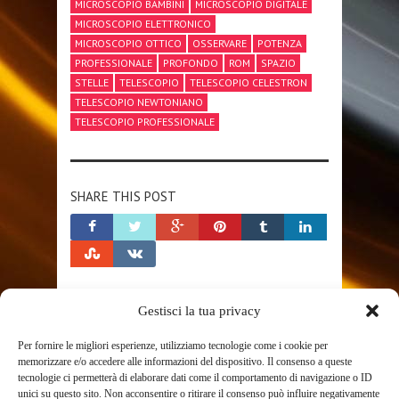
MICROSCOPIO BAMBINI
MICROSCOPIO DIGITALE
MICROSCOPIO ELETTRONICO
MICROSCOPIO OTTICO
OSSERVARE
POTENZA
PROFESSIONALE
PROFONDO
ROM
SPAZIO
STELLE
TELESCOPIO
TELESCOPIO CELESTRON
TELESCOPIO NEWTONIANO
TELESCOPIO PROFESSIONALE
SHARE THIS POST
Gestisci la tua privacy
RELATED POSTS
Per fornire le migliori esperienze, utilizziamo tecnologie come i cookie per
memorizzare e/o accedere alle informazioni del dispositivo. Il consenso a queste
tecnologie ci permetterà di elaborare dati come il comportamento di navigazione o ID
unici su questo sito. Non acconsentire o ritirare il consenso può influire negativamente