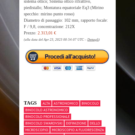
sistema ottico; Sistema ottico rifrattivo,
piedistallo; Montatura equatoriale Eq3 (Mirino
specchio: mirino punto rosso)
Diametro di passaggio: 102 mm, rapporto focale:
F / 9,8, concentrazione: 212X
Prezzo:
2.313,01 €
(alla data del Apr 23, 2023 00:54:07 UTC –
Dettagli
)
TAGS
ALTA
ASTRONOMICO
BINOCOLO
BINOCOLO ASTRONOMICO
BINOCOLO PROFESSIONALE
BINOCOLO SWAROVSKI
DEFINIZIONE
DELLO
MICROSCOPIO
MICROSCOPIO A FLUORESCENZA