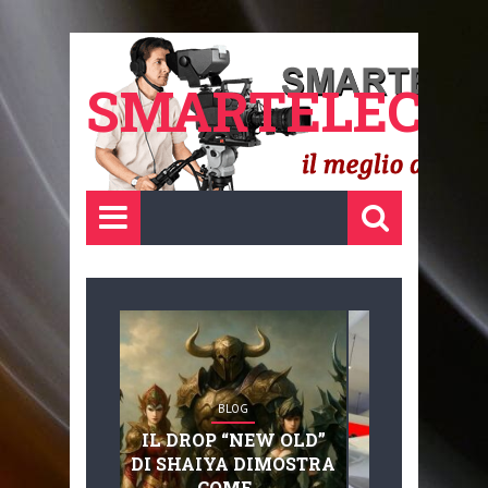
SMARTELECTR
BLOG
BLOG
IL DROP “NEW OLD”
ADVANC
DI SHAIYA DIMOSTRA
MOBILITY, 
COME ...
BASAGLIA: 