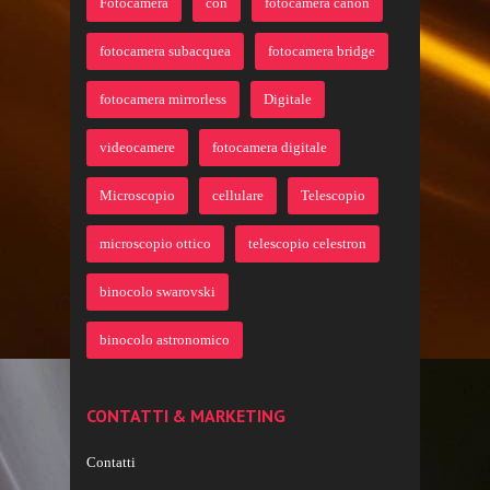
Fotocamera
con
fotocamera canon
fotocamera subacquea
fotocamera bridge
fotocamera mirrorless
Digitale
videocamere
fotocamera digitale
Microscopio
cellulare
Telescopio
microscopio ottico
telescopio celestron
binocolo swarovski
binocolo astronomico
CONTATTI & MARKETING
Contatti