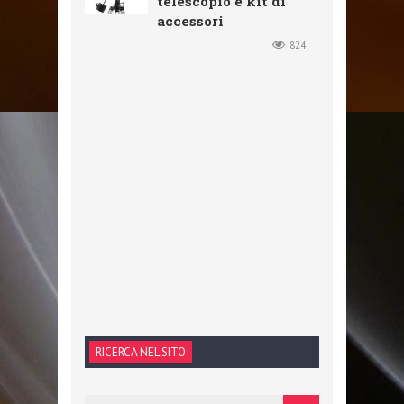
telescopio e kit di
accessori
824
RICERCA NEL SITO