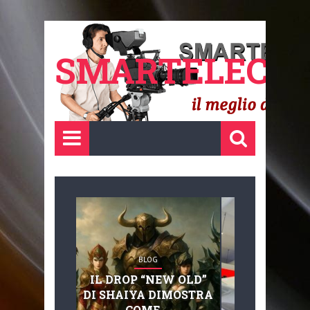
SMARTELECTR
BLOG
BLOG
IL DROP “NEW OLD”
ADVANC
DI SHAIYA DIMOSTRA
MOBILITY, 
COME ...
BASAGLIA: 