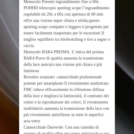
Monocolo Potente ingrandimento fino a 60x:
POHHD telescopio spotting scope l’ingrandimento
regolabile da 20x a 60x con apertura di 60 mm
offre una visione super chiara e nitida;questo
spotting scope compatto e leggero è progettato per
essere facilmente trasportato per le escursioni Il
miglior equilibrio tra birdwatching e tiro a segno o
caccia
Monocolo BAK4 PRISMA: L’ottica del prisma
BAK4 Porro di qualità aumenta la trasmissione
della luce assicura una visione più chiara e più
luminosa
Rivestito avanzato: cannocchiale professionale
potente per smartphone Il rivestimento multistrato
FMC riduce efficacemente la riflessione diffusa
della luce e migliora la luminosità, il contrasto dei
colori e la riproduzione dei colori; Il rivestimento
multilaterio aumenta la trasmissione della luce con
più rivestimenti antiriflesso su tutte le superfici
aria-vetro
Cannocchiale Durevole: Con una custodia di
gomma di qualità offre una presa antiscivolo e una