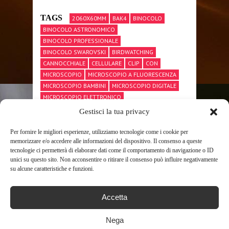
TAGS
2060X60MM
BAK4
BINOCOLO
BINOCOLO ASTRONOMICO
BINOCOLO PROFESSIONALE
BINOCOLO SWAROVSKI
BIRDWATCHING
CANNOCCHIALE
CELLULARE
CLIP
CON
MICROSCOPIO
MICROSCOPIO A FLUORESCENZA
MICROSCOPIO BAMBINI
MICROSCOPIO DIGITALE
MICROSCOPIO ELETTRONICO
MICROSCOPIO OTTICO
MONOCULARE
POHHD
Gestisci la tua privacy
POTENTE
PRISMAFMC
PROFESSIONALE
SCOPE
SPOTTING
TELESCOPIO
TELESCOPIO CELESTRON
Per fornire le migliori esperienze, utilizziamo tecnologie come i cookie per
memorizzare e/o accedere alle informazioni del dispositivo. Il consenso a queste
TELESCOPIO NEWTONIANO
tecnologie ci permetterà di elaborare dati come il comportamento di navigazione o ID
TELESCOPIO PROFESSIONALE
TREPPIEDE
unici su questo sito. Non acconsentire o ritirare il consenso può influire negativamente
su alcune caratteristiche e funzioni.
SHARE THIS POST
Accetta
Nega