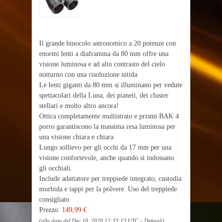
Il grande binocolo astronomico a 20 potenze con
enormi lenti a diaframma da 80 mm offre una
visione luminosa e ad alto contrasto del cielo
notturno con una risoluzione nitida
Le lenti giganti da 80 mm si illuminano per vedute
spettacolari della Luna, dei pianeti, dei cluster
stellari e molto altro ancora!
Ottica completamente multistrato e prismi BAK 4
porro garantiscono la massima resa luminosa per
una visione chiara e chiara
Lungo sollievo per gli occhi da 17 mm per una
visione confortevole, anche quando si indossano
gli occhiali.
Include adattatore per treppiede integrato, custodia
morbida e tappi per la polvere. Uso del treppiede
consigliato
Prezzo:
149,99 €
(alla data del Dec 10, 2020 12:33:13 UTC –
Dettagli
)