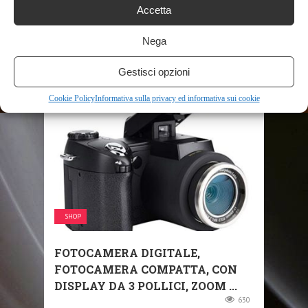
MICROSCOPIO BRESSER
Accetta
RESEARCHER BINO,
FOTOCAMERA E LAME
Nega
PREPARATE INCLUSE
Gestisci opzioni
686
Cookie Policy
Informativa sulla privacy ed informativa sui cookie
SHOP
FOTOCAMERA DIGITALE,
FOTOCAMERA COMPATTA, CON
DISPLAY DA 3 POLLICI, ZOOM ...
630