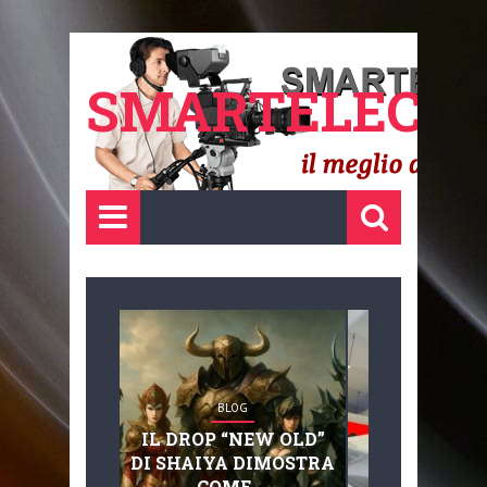
SMARTELECTR
BLOG
BLOG
IL DROP “NEW OLD”
ADVANC
DI SHAIYA DIMOSTRA
MOBILITY, 
COME ...
BASAGLIA: 