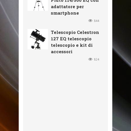
Pluto 114/500 EQ con
adattatore per
smartphone
844
Telescopio Celestron
127 EQ telescopio
telescopio e kit di
accessori
824