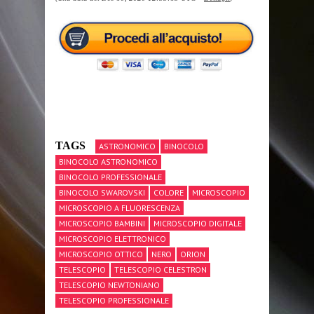
TAGS
ASTRONOMICO
BINOCOLO
BINOCOLO ASTRONOMICO
BINOCOLO PROFESSIONALE
BINOCOLO SWAROVSKI
COLORE
MICROSCOPIO
MICROSCOPIO A FLUORESCENZA
MICROSCOPIO BAMBINI
MICROSCOPIO DIGITALE
MICROSCOPIO ELETTRONICO
MICROSCOPIO OTTICO
NERO
ORION
TELESCOPIO
TELESCOPIO CELESTRON
TELESCOPIO NEWTONIANO
TELESCOPIO PROFESSIONALE