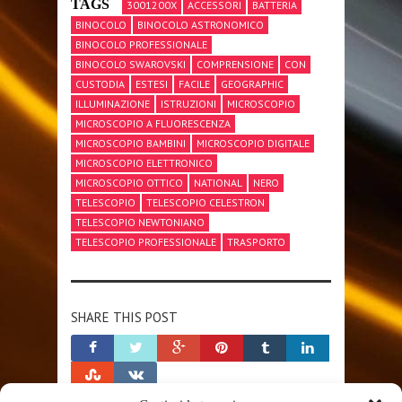
TAGS
3001200X
ACCESSORI
BATTERIA
BINOCOLO
BINOCOLO ASTRONOMICO
BINOCOLO PROFESSIONALE
BINOCOLO SWAROVSKI
COMPRENSIONE
CON
CUSTODIA
ESTESI
FACILE
GEOGRAPHIC
ILLUMINAZIONE
ISTRUZIONI
MICROSCOPIO
MICROSCOPIO A FLUORESCENZA
MICROSCOPIO BAMBINI
MICROSCOPIO DIGITALE
MICROSCOPIO ELETTRONICO
MICROSCOPIO OTTICO
NATIONAL
NERO
TELESCOPIO
TELESCOPIO CELESTRON
TELESCOPIO NEWTONIANO
TELESCOPIO PROFESSIONALE
TRASPORTO
SHARE THIS POST