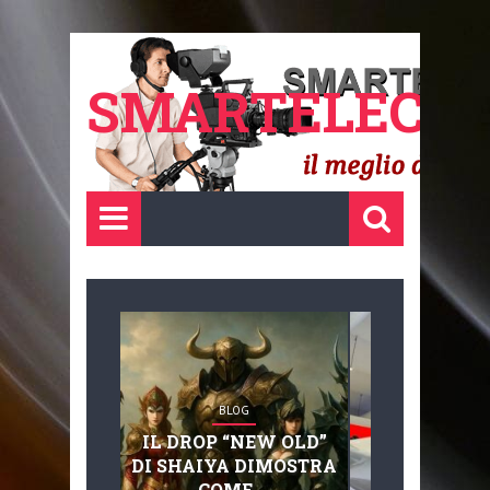
SMARTELECTR
BLOG
BLOG
IL DROP “NEW OLD”
ADVANC
DI SHAIYA DIMOSTRA
MOBILITY, 
COME ...
BASAGLIA: 