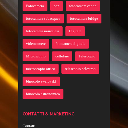
Fotocamera
con
fotocamera canon
fotocamera subacquea
fotocamera bridge
fotocamera mirrorless
Digitale
videocamere
fotocamera digitale
Microscopio
cellulare
Telescopio
microscopio ottico
telescopio celestron
binocolo swarovski
binocolo astronomico
CONTATTI & MARKETING
Contatti