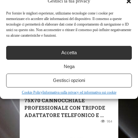
Gestisci la tua privacy
Per fornire le migliori esperienze, utilizziamo tecnologie come i cookie per
RELATED POSTS
memorizzare e/o accedere alle informazioni del dispositivo. Il consenso a queste
tecnologie ci permetterà di elaborare dati come il comportamento di navigazione o ID
unici su questo sito. Non acconsentire o ritirare il consenso può influire negativamente
su alcune caratteristiche e funzioni.
Accetta
Nega
SHOP
Gestisci opzioni
ESSLNB CANNOCCHIALE 25-
Cookie Policy
Informativa sulla privacy ed informativa sui cookie
75X70 CANNOCCHIALE
PROFESSIONALE CON TRIPODE
ADATTATORE TELEFONICO E ...
984