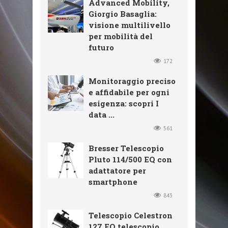
Advanced Mobility,
Giorgio Basaglia:
visione multilivello
per mobilità del
futuro
172
Monitoraggio preciso
e affidabile per ogni
esigenza: scopri I
data ...
561
Bresser Telescopio
Pluto 114/500 EQ con
adattatore per
smartphone
843
Telescopio Celestron
127 EQ telescopio