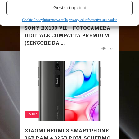
Gestisci opzioni
SHOP
Cookie Policy
Informativa sulla privacy ed informativa sui cookie
SONY RX100 VII – FOTOCAMERA
DIGITALE COMPATTA PREMIUM
(SENSORE DA ...
587
SHOP
XIAOMI REDMI 8 SMARTPHONE
3GB RAM + 32GB ROM, SCHERMO