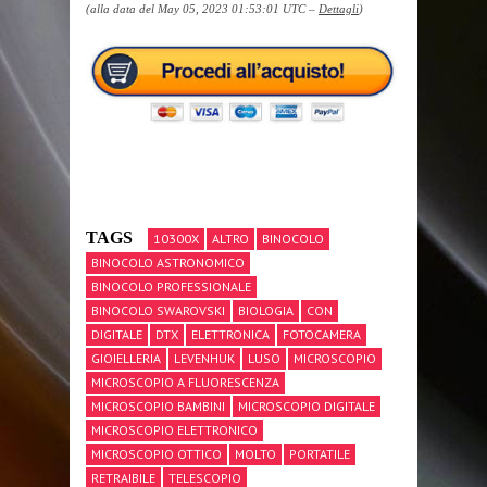
(alla data del May 05, 2023 01:53:01 UTC –
Dettagli
)
TAGS
10300X
ALTRO
BINOCOLO
BINOCOLO ASTRONOMICO
BINOCOLO PROFESSIONALE
BINOCOLO SWAROVSKI
BIOLOGIA
CON
DIGITALE
DTX
ELETTRONICA
FOTOCAMERA
GIOIELLERIA
LEVENHUK
LUSO
MICROSCOPIO
MICROSCOPIO A FLUORESCENZA
MICROSCOPIO BAMBINI
MICROSCOPIO DIGITALE
MICROSCOPIO ELETTRONICO
MICROSCOPIO OTTICO
MOLTO
PORTATILE
RETRAIBILE
TELESCOPIO