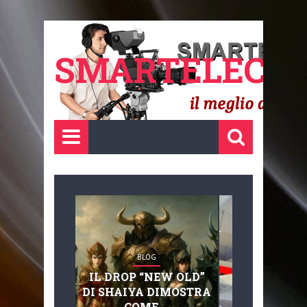
SMARTELECTR
BLOG
BLOG
IL DROP “NEW OLD”
ADVANC
DI SHAIYA DIMOSTRA
MOBILITY, 
COME ...
BASAGLIA: 