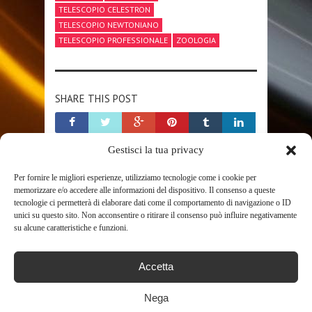
TELESCOPIO CELESTRON
TELESCOPIO NEWTONIANO
TELESCOPIO PROFESSIONALE
ZOOLOGIA
SHARE THIS POST
Gestisci la tua privacy
Per fornire le migliori esperienze, utilizziamo tecnologie come i cookie per
memorizzare e/o accedere alle informazioni del dispositivo. Il consenso a queste
RELATED POSTS
tecnologie ci permetterà di elaborare dati come il comportamento di navigazione o ID
unici su questo sito. Non acconsentire o ritirare il consenso può influire negativamente
su alcune caratteristiche e funzioni.
Accetta
Nega