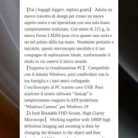
【Fai i bagagli leggeri, esplora gratis】 Adotta un
nuovo concetto di design per creare un nuovo
aspetto unico e un’operazione con una sola mano
completamente realizzata. Con meno di 215 g, la
nuova forma LM204 pesa circa quanto una mela e
sta nel palmo della tua mano. Veramente portatile e
tascabile, questo microscopio tascabile è il tuo
compagno di esplorazione ideale, trasformando il
modo in cui osservi il micro mondo
【Supporta la visualizzazione PC】 Compatibile
con il sistema Windows, puoi condividere con la
tua famiglia e i tuoi amici collegando
l’oscilloscopio al PC tramite cavo USB. Puoi
scaricare il nostro software “Amcap” o
semplicemente eseguire le APP predefinite
“Windows Camera” per Windows 10
【4 Inch Rotatable FHD Screen, High Clarity
Microscope】 Working together with 1080P high
definition imaging and zooming is done by
changing the distance to the object and then