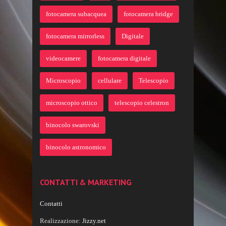
fotocamera subacquea
fotocamera bridge
fotocamera mirrorless
Digitale
videocamere
fotocamera digitale
Microscopio
cellulare
Telescopio
microscopio ottico
telescopio celestron
binocolo swarovski
binocolo astronomico
CONTATTI & MARKETING
Contatti
Realizzazione:
Jizzy.net