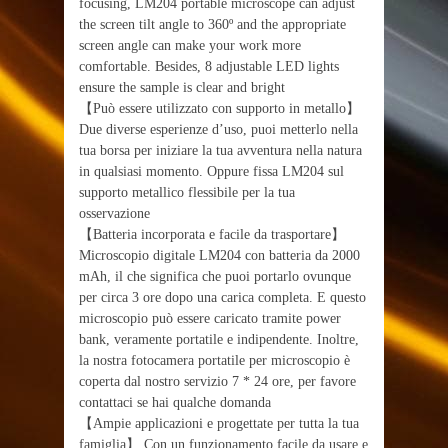
focusing, LM204 portable microscope can adjust
the screen tilt angle to 360º and the appropriate
screen angle can make your work more
comfortable. Besides, 8 adjustable LED lights
ensure the sample is clear and bright
【Può essere utilizzato con supporto in metallo】
Due diverse esperienze d’uso, puoi metterlo nella
tua borsa per iniziare la tua avventura nella natura
in qualsiasi momento. Oppure fissa LM204 sul
supporto metallico flessibile per la tua
osservazione
【Batteria incorporata e facile da trasportare】
Microscopio digitale LM204 con batteria da 2000
mAh, il che significa che puoi portarlo ovunque
per circa 3 ore dopo una carica completa. E questo
microscopio può essere caricato tramite power
bank, veramente portatile e indipendente. Inoltre,
la nostra fotocamera portatile per microscopio è
coperta dal nostro servizio 7 * 24 ore, per favore
contattaci se hai qualche domanda
【Ampie applicazioni e progettate per tutta la tua
famiglia】 Con un funzionamento facile da usare e