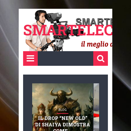
SMARTELECTR
BLOG
BLOG
IL DROP “NEW OLD”
ADVANC
DI SHAIYA DIMOSTRA
MOBILITY, 
COME ...
BASAGLIA: 