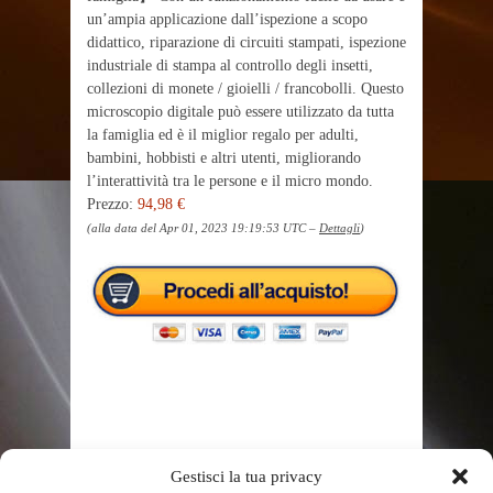
un’ampia applicazione dall’ispezione a scopo
didattico, riparazione di circuiti stampati, ispezione
industriale di stampa al controllo degli insetti,
collezioni di monete / gioielli / francobolli. Questo
microscopio digitale può essere utilizzato da tutta
la famiglia ed è il miglior regalo per adulti,
bambini, hobbisti e altri utenti, migliorando
l’interattività tra le persone e il micro mondo.
Prezzo:
94,98 €
(alla data del Apr 01, 2023 19:19:53 UTC –
Dettagli
)
TAGS
1080P
200X
ADULTI
BAMBINI
Gestisci la tua privacy
BINOCOLO
BINOCOLO ASTRONOMICO