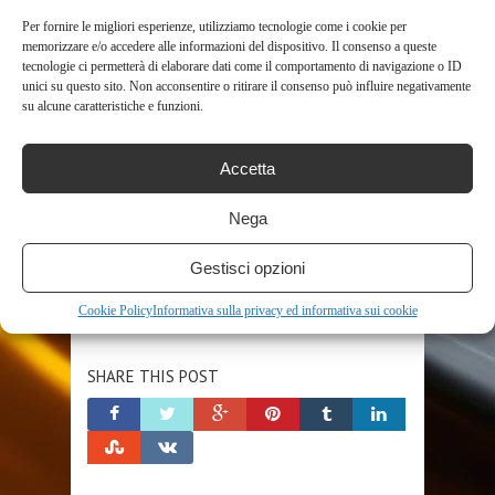
BINOCOLO PROFESSIONALE
Per fornire le migliori esperienze, utilizziamo tecnologie come i cookie per
BINOCOLO SWAROVSKI
COMPATIBILE
CON
memorizzare e/o accedere alle informazioni del dispositivo. Il consenso a queste
DIGITALE
INCLUSA
LED
LIBBRE
LINKMICRO
tecnologie ci permetterà di elaborare dati come il comportamento di navigazione o ID
unici su questo sito. Non acconsentire o ritirare il consenso può influire negativamente
MAC
METALLO
MICROSCOPIO
su alcune caratteristiche e funzioni.
MICROSCOPIO A FLUORESCENZA
MICROSCOPIO BAMBINI
MICROSCOPIO DIGITALE
MICROSCOPIO ELETTRONICO
Accetta
MICROSCOPIO OTTICO
PORTATILE
SCHEDA
SUPPORTO
TELESCOPIO
Nega
TELESCOPIO CELESTRON
TELESCOPIO NEWTONIANO
Gestisci opzioni
TELESCOPIO PROFESSIONALE
WINDOWS
Cookie Policy
Informativa sulla privacy ed informativa sui cookie
SHARE THIS POST