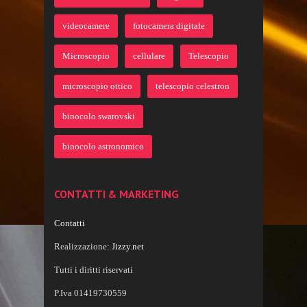
videocamere
fotocamera digitale
Microscopio
cellulare
Telescopio
microscopio ottico
telescopio celestron
binocolo swarovski
binocolo astronomico
CONTATTI & MARKETING
Contatti
Realizzazione:
Jizzy.net
Tutti i diritti riservati
P.Iva 01419730559