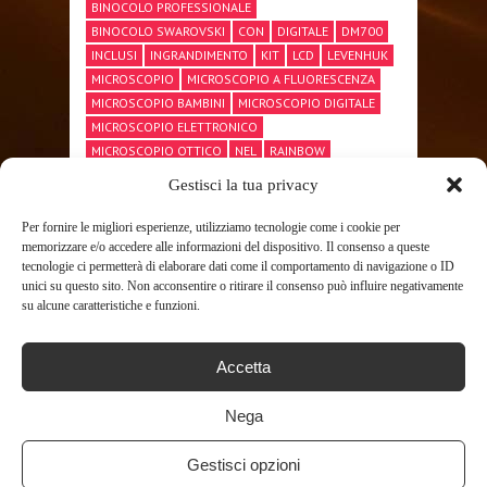
BINOCOLO PROFESSIONALE
BINOCOLO SWAROVSKI
CON
DIGITALE
DM700
INCLUSI
INGRANDIMENTO
KIT
LCD
LEVENHUK
MICROSCOPIO
MICROSCOPIO A FLUORESCENZA
MICROSCOPIO BAMBINI
MICROSCOPIO DIGITALE
MICROSCOPIO ELETTRONICO
MICROSCOPIO OTTICO
NEL
RAINBOW
SCHERMO
TELECOMANDO
TELESCOPIO
Gestisci la tua privacy
TELESCOPIO CELESTRON
TELESCOPIO NEWTONIANO
Per fornire le migliori esperienze, utilizziamo tecnologie come i cookie per
TELESCOPIO PROFESSIONALE
VETRINI
WIRELESS
memorizzare e/o accedere alle informazioni del dispositivo. Il consenso a queste
tecnologie ci permetterà di elaborare dati come il comportamento di navigazione o ID
unici su questo sito. Non acconsentire o ritirare il consenso può influire negativamente
su alcune caratteristiche e funzioni.
SHARE THIS POST
Accetta
Nega
Gestisci opzioni