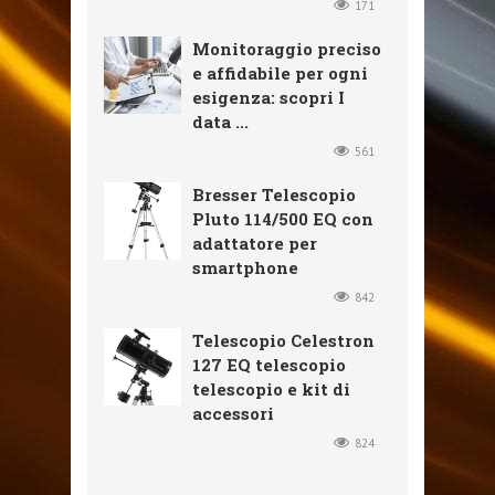
171
Monitoraggio preciso
e affidabile per ogni
esigenza: scopri I
data ...
561
Bresser Telescopio
Pluto 114/500 EQ con
adattatore per
smartphone
842
Telescopio Celestron
127 EQ telescopio
telescopio e kit di
accessori
824