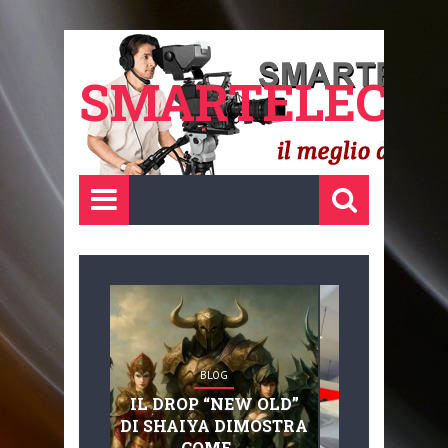
SMARTELECTR
BLOG
BLOG
IL DROP “NEW OLD”
ADVANC
DI SHAIYA DIMOSTRA
MOBILITY, 
COME ...
BASAGLIA: 