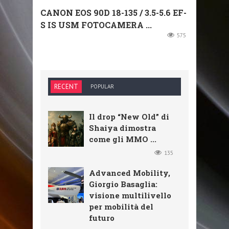
CANON EOS 90D 18-135 / 3.5-5.6 EF-
S IS USM FOTOCAMERA ...
575
RECENT
POPULAR
Il drop “New Old” di
Shaiya dimostra
come gli MMO ...
135
Advanced Mobility,
Giorgio Basaglia:
visione multilivello
per mobilità del
futuro