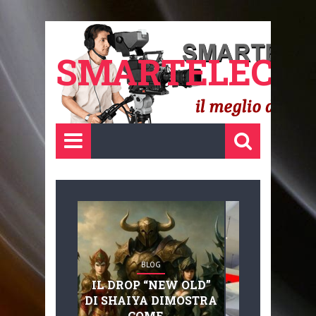
SMARTELECTR
BLOG
BLOG
IL DROP “NEW OLD”
ADVANC
DI SHAIYA DIMOSTRA
MOBILITY, 
COME ...
BASAGLIA: 