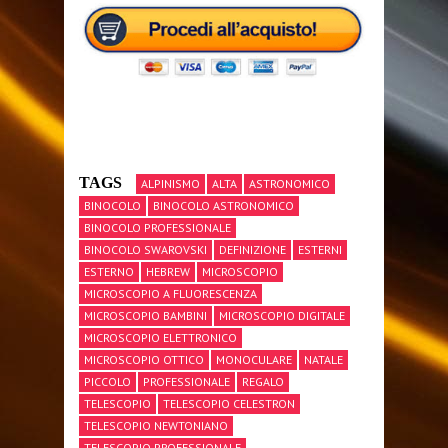
TAGS
ALPINISMO
ALTA
ASTRONOMICO
BINOCOLO
BINOCOLO ASTRONOMICO
BINOCOLO PROFESSIONALE
BINOCOLO SWAROVSKI
DEFINIZIONE
ESTERNI
ESTERNO
HEBREW
MICROSCOPIO
MICROSCOPIO A FLUORESCENZA
MICROSCOPIO BAMBINI
MICROSCOPIO DIGITALE
MICROSCOPIO ELETTRONICO
MICROSCOPIO OTTICO
MONOCULARE
NATALE
PICCOLO
PROFESSIONALE
REGALO
TELESCOPIO
TELESCOPIO CELESTRON
TELESCOPIO NEWTONIANO
TELESCOPIO PROFESSIONALE