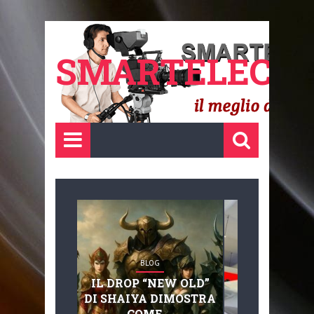
SMARTELECTR
BLOG
BLOG
IL DROP “NEW OLD”
ADVANC
DI SHAIYA DIMOSTRA
MOBILITY, 
COME ...
BASAGLIA: 