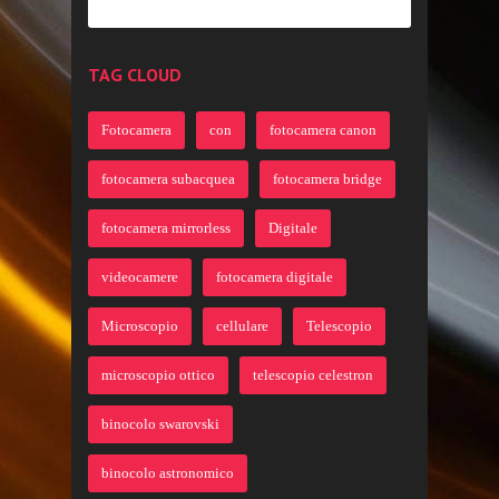
TAG CLOUD
Fotocamera
con
fotocamera canon
fotocamera subacquea
fotocamera bridge
fotocamera mirrorless
Digitale
videocamere
fotocamera digitale
Microscopio
cellulare
Telescopio
microscopio ottico
telescopio celestron
binocolo swarovski
binocolo astronomico