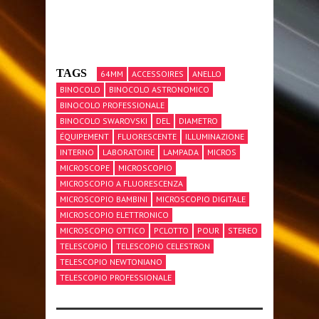
TAGS
64MM
ACCESSOIRES
ANELLO
BINOCOLO
BINOCOLO ASTRONOMICO
BINOCOLO PROFESSIONALE
BINOCOLO SWAROVSKI
DEL
DIAMETRO
ÉQUIPEMENT
FLUORESCENTE
ILLUMINAZIONE
INTERNO
LABORATOIRE
LAMPADA
MICROS
MICROSCOPE
MICROSCOPIO
MICROSCOPIO A FLUORESCENZA
MICROSCOPIO BAMBINI
MICROSCOPIO DIGITALE
MICROSCOPIO ELETTRONICO
MICROSCOPIO OTTICO
PCLOTTO
POUR
STEREO
TELESCOPIO
TELESCOPIO CELESTRON
TELESCOPIO NEWTONIANO
TELESCOPIO PROFESSIONALE