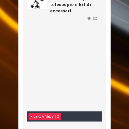
telescopio e kit di
accessori
825
RICERCA NEL SITO