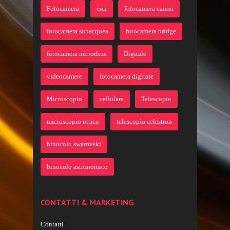
Fotocamera
con
fotocamera canon
fotocamera subacquea
fotocamera bridge
fotocamera mirrorless
Digitale
videocamere
fotocamera digitale
Microscopio
cellulare
Telescopio
microscopio ottico
telescopio celestron
binocolo swarovski
binocolo astronomico
CONTATTI & MARKETING
Contatti