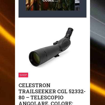
MULTILIVEL
MOBILITÀ
SHOP
CELESTRON
TRAILSEEKER CGL 52332-
80 – TELESCOPIO
ANGOLARE, COLORE: