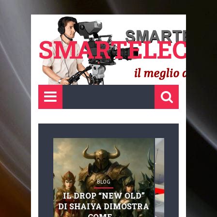
SMARTELECTR
BLOG
BLOG
IL DROP “NEW OLD”
ADVANC
DI SHAIYA DIMOSTRA
MOBILITY, 
COME ...
BASAGLIA: 