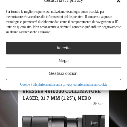
Gestisci la tua privacy
Per fornire le migliori esperienze, utilizziamo tecnologie come i cookie per
memorizzare e/o accedere alle informazioni del dispositivo. Il consenso a queste
RELATED POSTS
tecnologie ci permetterà di elaborare dati come il comportamento di navigazione o ID
unici su questo sito. Non acconsentire o ritirare il consenso può influire negativamente
su alcune caratteristiche e funzioni.
Accetta
Nega
Gestisci opzioni
SHOP
Cookie Policy
Informativa sulla privacy ed informativa sui cookie
BRESSER 4910200 COLLIMATORE
LASER, 31.7 MM (1.25″), NERO
574