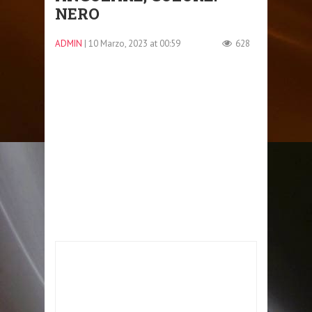
NERO
ADMIN
| 10 Marzo, 2023 at 00:59
628