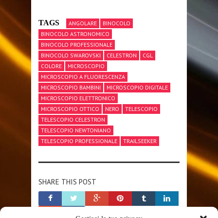
TAGS
ANGOLARE
BINOCOLO
BINOCOLO ASTRONOMICO
BINOCOLO PROFESSIONALE
BINOCOLO SWAROVSKI
CELESTRON
CGL
COLORE
MICROSCOPIO
MICROSCOPIO A FLUORESCENZA
MICROSCOPIO BAMBINI
MICROSCOPIO DIGITALE
MICROSCOPIO ELETTRONICO
MICROSCOPIO OTTICO
NERO
TELESCOPIO
TELESCOPIO CELESTRON
TELESCOPIO NEWTONIANO
TELESCOPIO PROFESSIONALE
TRAILSEEKER
SHARE THIS POST