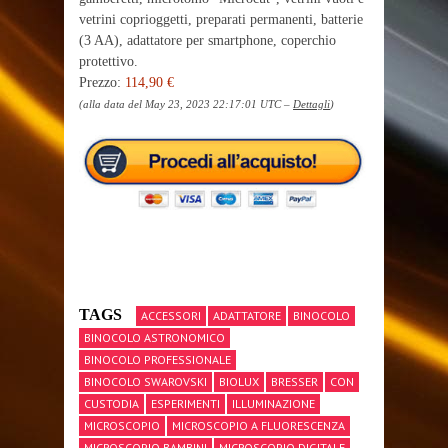
vetrini coprioggetti, preparati permanenti, batterie
(3 AA), adattatore per smartphone, coperchio
protettivo.
Prezzo:
114,90 €
(alla data del May 23, 2023 22:17:01 UTC –
Dettagli
)
TAGS
ACCESSORI
ADATTATORE
BINOCOLO
BINOCOLO ASTRONOMICO
BINOCOLO PROFESSIONALE
BINOCOLO SWAROVSKI
BIOLUX
BRESSER
CON
CUSTODIA
ESPERIMENTI
ILLUMINAZIONE
MICROSCOPIO
MICROSCOPIO A FLUORESCENZA
MICROSCOPIO BAMBINI
MICROSCOPIO DIGITALE