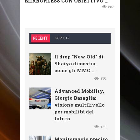
MIRRORLESS CON OBIETTIVO ...
882
RECENT
POPULAR
Il drop “New Old” di
Shaiya dimostra
come gli MMO ...
135
Advanced Mobility,
Giorgio Basaglia:
visione multilivello
per mobilità del
futuro
171
Monitoraggio preciso