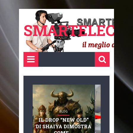
SMARTELECTR
BLOG
BLOG
IL DROP “NEW OLD”
ADVANC
DI SHAIYA DIMOSTRA
MOBILITY, 
COME ...
BASAGLIA: 