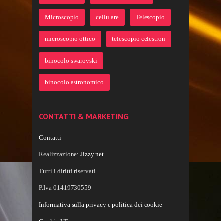
Microscopio
cellulare
Telescopio
microscopio ottico
telescopio celestron
binocolo swarovski
binocolo astronomico
CONTATTI & MARKETING
Contatti
Realizzazione:
Jizzy.net
Tutti i diritti riservati
P.Iva 01419730559
Informativa sulla privacy e politica dei cookie