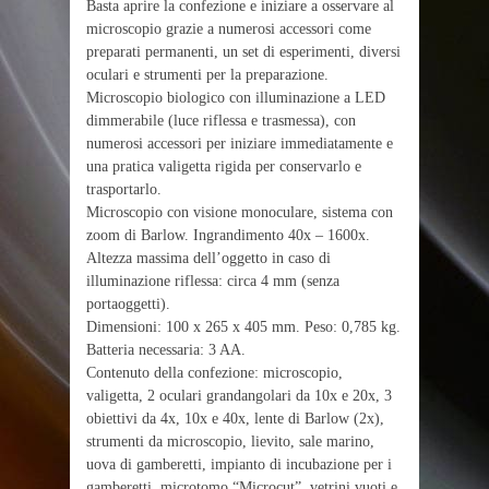
Basta aprire la confezione e iniziare a osservare al
microscopio grazie a numerosi accessori come
preparati permanenti, un set di esperimenti, diversi
oculari e strumenti per la preparazione.
Microscopio biologico con illuminazione a LED
dimmerabile (luce riflessa e trasmessa), con
numerosi accessori per iniziare immediatamente e
una pratica valigetta rigida per conservarlo e
trasportarlo.
Microscopio con visione monoculare, sistema con
zoom di Barlow. Ingrandimento 40x – 1600x.
Altezza massima dell’oggetto in caso di
illuminazione riflessa: circa 4 mm (senza
portaoggetti).
Dimensioni: 100 x 265 x 405 mm. Peso: 0,785 kg.
Batteria necessaria: 3 AA.
Contenuto della confezione: microscopio,
valigetta, 2 oculari grandangolari da 10x e 20x, 3
obiettivi da 4x, 10x e 40x, lente di Barlow (2x),
strumenti da microscopio, lievito, sale marino,
uova di gamberetti, impianto di incubazione per i
gamberetti, microtomo “Microcut”, vetrini vuoti e