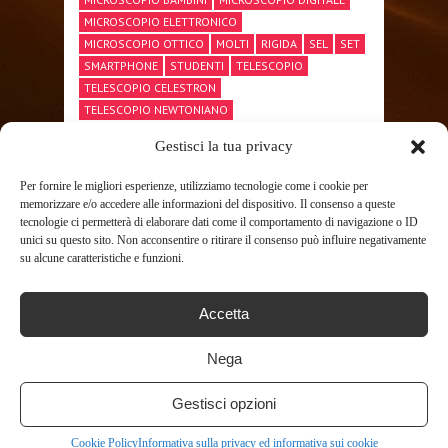
MICROSCOPIO ELETTRONICO
MICROSCOPIO OTTICO
MOLTI
RIGIDA
SEL
SET
SMARTPHONE
STUDENTI
TELESCOPIO
TELESCOPIO CELESTRON
TELESCOPIO NEWTONIANO
TELESCOPIO PROFESSIONALE
Gestisci la tua privacy
Per fornire le migliori esperienze, utilizziamo tecnologie come i cookie per
memorizzare e/o accedere alle informazioni del dispositivo. Il consenso a queste
SHARE THIS POST
tecnologie ci permetterà di elaborare dati come il comportamento di navigazione o ID
unici su questo sito. Non acconsentire o ritirare il consenso può influire negativamente
su alcune caratteristiche e funzioni.
Accetta
Nega
RELATED POSTS
Gestisci opzioni
Cookie Policy
Informativa sulla privacy ed informativa sui cookie