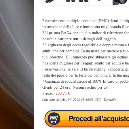
? rivestimento multiplo completo (FMC): lenti multip
trasmissione della luce e luminosità migliorando il con
? Il prisma BAK4 con un alto indice di rifrazione fo
possibile catturare tutti i dettagli dell’oggetto ..
? Larghezza degli occhi regolabile e doppia messa a f
adulti che per bambini. Basta usare per mettere a fuoc
tuoi obiettivi. E il binocolo può abbassare gli ocula
? la scelta migliore per i regali: adatto per adulti e 
l’osservazione, la vela, il birdwatching, i concerti, gl
festa del papà e per la festa dei bambini. È la tua mig
? Garanzia di soddisfazione al 100% In caso di proble
clienti per 24 ore. Nessun rischio per te!
Prezzo:
200,71 €
(alla data del May 07, 2023 05:38:56 UTC –
Dettagli
)