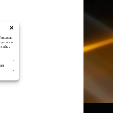
nformazioni
vigazione o
istiche e
oni