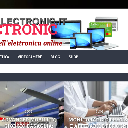
TRONIC
TTICA
VIDEOCAMERE
BLOG
SHOP
BLOG
BLOG
ADVANCED MOBILITY,
MONITORAGGIO PRECIS
GIORGIO BASAGLIA:
E AFFIDABILE PER OGN