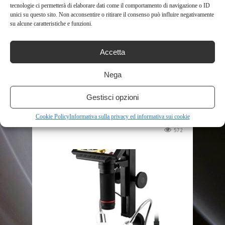
tecnologie ci permetterà di elaborare dati come il comportamento di navigazione o ID
unici su questo sito. Non acconsentire o ritirare il consenso può influire negativamente
su alcune caratteristiche e funzioni.
Accetta
SHOP
Nega
APPLE WATCH ULTRA
(GPS + CELLULAR, CASSA 49MM)
Gestisci opzioni
SMARTWATCH CON ROBUSTA
Cookie Policy
Informativa sulla privacy ed informativa sui cookie
CASSA ...
572