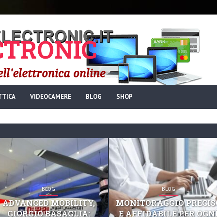
TRONIC
TTICA
VIDEOCAMERE
BLOG
SHOP
BLOG
BLOG
ADVANCED MOBILITY,
MONITORAGGIO PRECIS
GIORGIO BASAGLIA:
E AFFIDABILE PER OGN