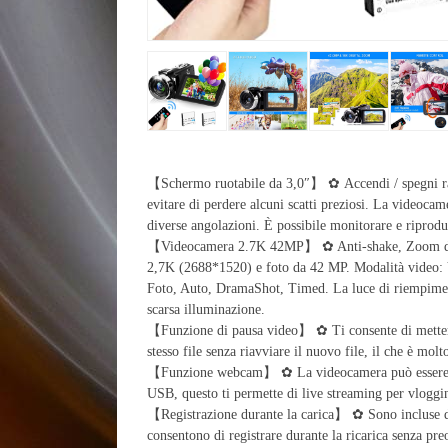
【Schermo ruotabile da 3,0″】 ✿ Accendi / spegni ra
evitare di perdere alcuni scatti preziosi. La videoca
diverse angolazioni. È possibile monitorare e riprodu
【Videocamera 2.7K 42MP】 ✿ Anti-shake, Zoom digit
2,7K (2688*1520) e foto da 42 MP. Modalità video:
Foto, Auto, DramaShot, Timed. La luce di riempiment
scarsa illuminazione.
【Funzione di pausa video】 ✿ Ti consente di mettere 
stesso file senza riavviare il nuovo file, il che è molt
【Funzione webcam】 ✿ La videocamera può essere ut
USB, questo ti permette di live streaming per vloggi
【Registrazione durante la carica】 ✿ Sono incluse due
consentono di registrare durante la ricarica senza pre