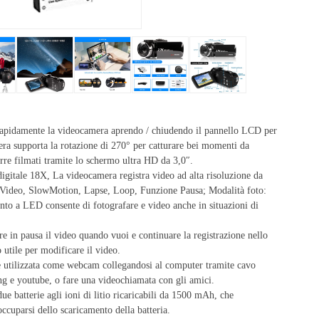
pidamente la videocamera aprendo / chiudendo il pannello LCD per
mera supporta la rotazione di 270° per catturare bei momenti da
rre filmati tramite lo schermo ultra HD da 3,0″.
ale 18X, La videocamera registra video ad alta risoluzione da
 Video, SlowMotion, Lapse, Loop, Funzione Pausa; Modalità foto:
o a LED consente di fotografare e video anche in situazioni di
in pausa il video quando vuoi e continuare la registrazione nello
o utile per modificare il video.
ilizzata come webcam collegandosi al computer tramite cavo
ng e youtube, o fare una videochiamata con gli amici.
 batterie agli ioni di litio ricaricabili da 1500 mAh, che
occuparsi dello scaricamento della batteria.