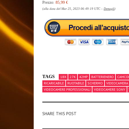
Prezzo:
85,99 €
(alla data del Mar 25, 2023 06:49:19 UTC –
Dettagli
)
TAGS
18X
27K
42MP
BATTERIENERO
CAMCO
RICARICABILE
RUOTABILE
SCHERMO
VIDEOCAMERA
VIDEOCAMERE PROFESSIONALI
VIDEOCAMERE SONY
SHARE THIS POST