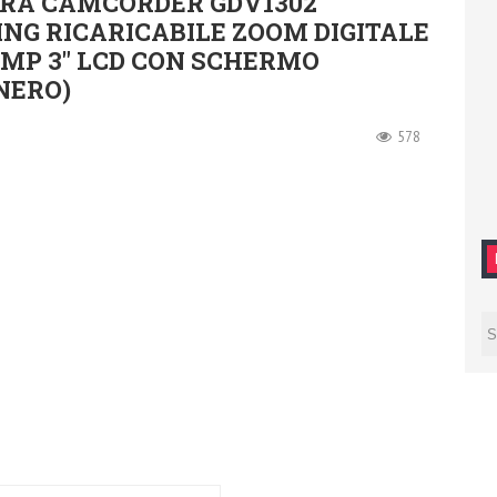
RA CAMCORDER GDV1302
NG RICARICABILE ZOOM DIGITALE
2MP 3″ LCD CON SCHERMO
NERO)
578