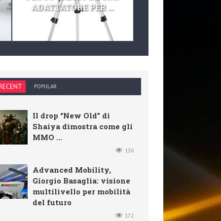
ADATTATORE PER ...
TELESCOPIO E KIT 
RECENT
POPULAR
Il drop “New Old” di
Shaiya dimostra come gli
MMO ...
136
Advanced Mobility,
Giorgio Basaglia: visione
multilivello per mobilità
del futuro
172