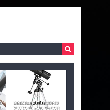
SHOP
SHOP
O
BRESSER TELESCOPIO
TELESCOPIO CELE
I
PLUTO 114/500 EQ CON
127 EQ TELESCO