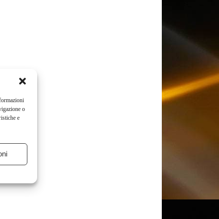
nformazioni
vigazione o
istiche e
oni