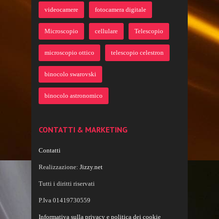
videocamere
fotocamera digitale
Microscopio
cellulare
Telescopio
microscopio ottico
telescopio celestron
binocolo swarovski
binocolo astronomico
CONTATTI & MARKETING
Contatti
Realizzazione:
Jizzy.net
Tutti i diritti riservati
P.Iva 01419730559
Informativa sulla privacy e politica dei cookie