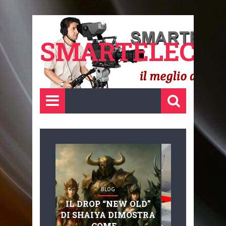
SMARTELECTR
BLOG
BLOG
IL DROP “NEW OLD”
ADVANC
DI SHAIYA DIMOSTRA
MOBILITY, 
COME ...
BASAGLIA: 