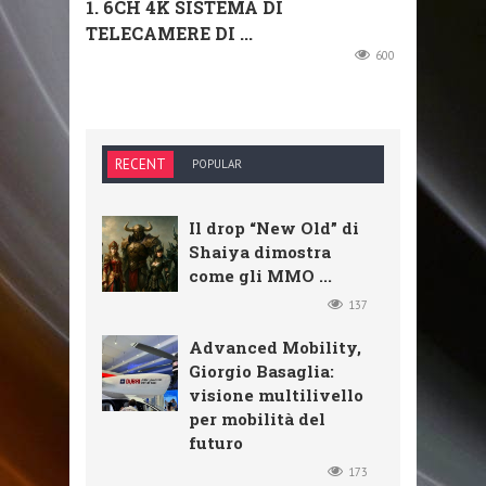
1. 6CH 4K SISTEMA DI
TELECAMERE DI ...
600
RECENT
POPULAR
Il drop “New Old” di
Shaiya dimostra
come gli MMO ...
137
Advanced Mobility,
Giorgio Basaglia:
visione multilivello
per mobilità del
futuro
173