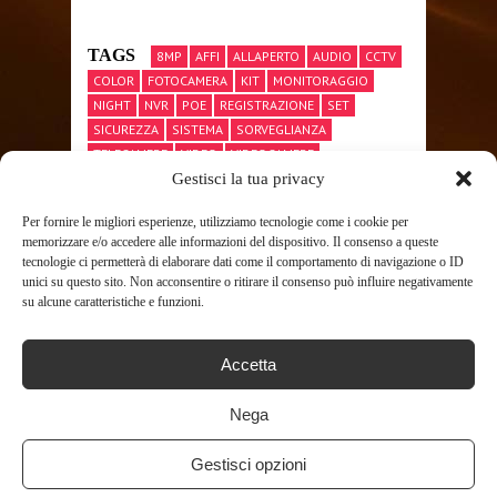
TAGS
8MP
AFFI
ALLAPERTO
AUDIO
CCTV
COLOR
FOTOCAMERA
KIT
MONITORAGGIO
NIGHT
NVR
POE
REGISTRAZIONE
SET
SICUREZZA
SISTEMA
SORVEGLIANZA
TELECAMERE
VIDEO
VIDEOCAMERE
Gestisci la tua privacy
VIDEOCAMERE DI SORVEGLIANZA
VISION
Per fornire le migliori esperienze, utilizziamo tecnologie come i cookie per
memorizzare e/o accedere alle informazioni del dispositivo. Il consenso a queste
tecnologie ci permetterà di elaborare dati come il comportamento di navigazione o ID
SHARE THIS POST
unici su questo sito. Non acconsentire o ritirare il consenso può influire negativamente
su alcune caratteristiche e funzioni.
Accetta
Nega
RELATED POSTS
Gestisci opzioni